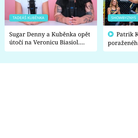
TADEÁŠ KUBĚNKA
SHOWBYZNYS
Sugar Denny a Kuběnka opět
Patrik Kincl se zastal
útočí na Veronicu Biasiol.
poraženéh
Proč je podle nich falešná a
fanoušci n
lže o své nevěře?