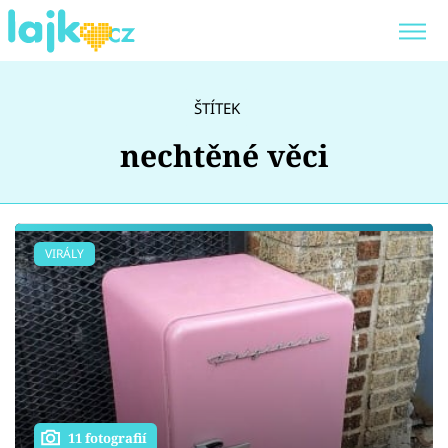
Trendy:
KARLOS VÉMOLA
ONLYFANS
ŠTÍTEK
SHOPAHOLICADEL
CLASH OF THE STARS
nechtěné věci
Témata
VIRÁLY
Showbyznys
Youtubeři
Virály
11 fotografií