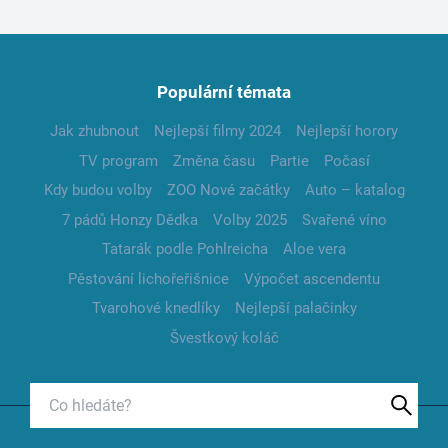
Populární témata
Jak zhubnout
Nejlepší filmy 2024
Nejlepší horory
TV program
Změna času
Partie
Počasí
Kdy budou volby
ZOO Nové začátky
Auto – katalog
7 pádů Honzy Dědka
Volby 2025
Svařené víno
Tatarák podle Pohlreicha
Aloe vera
Pěstování lichořeřišnice
Výpočet ascendentu
Tvarohové knedlíky
Nejlepší palačinky
Švestkový koláč