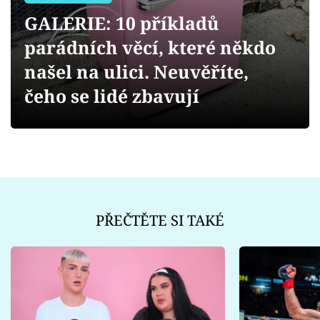
Sex a vztahy
GALERIE: 10 příkladů
Videa
parádních věcí, které někdo
našel na ulici. Neuvěříte,
Sledujte prima+
čeho se lidé zbavují
Přihlášení
Sledujte nás
PŘEČTĚTE SI TAKÉ