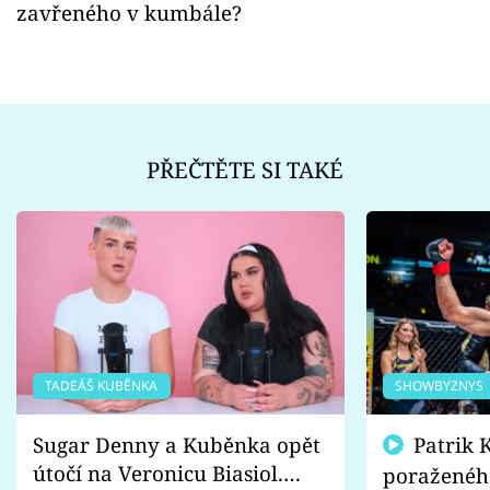
zavřeného v kumbále?
PŘEČTĚTE SI TAKÉ
TADEÁŠ KUBĚNKA
SHOWBYZNYS
Sugar Denny a Kuběnka opět
Patrik Kincl se zastal
útočí na Veronicu Biasiol.
poraženéh