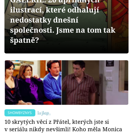
Sex a vztahy
ilustrací, které odhalují
Videa
nedostatky dnešní
společnosti. Jsme na tom tak
Sledujte prima+
špatně?
Přihlášení
Sledujte nás
SHOWBYZNYS
10 skrytých věcí z Přátel, kterých jste si
v seriálu nikdy nevšimli! Koho měla Monica