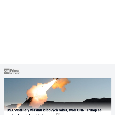
USA vystřílely většinu klíčových raket, tvrdí CNN. Trump se