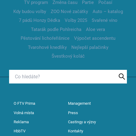
TV program
Změna času
Partie
Počasí
Kdy budou volby
ZOO Nové začátky
Auto – katalog
7 pádů Honzy Dědka
Volby 2025
Svařené víno
Tatarák podle Pohlreicha
Aloe vera
Pěstování lichořeřišnice
Výpočet ascendentu
Tvarohové knedlíky
Nejlepší palačinky
Švestkový koláč
O FTV Prima
Management
Volná místa
Press
Reklama
Castingy a výzvy
HbbTV
Kontakty