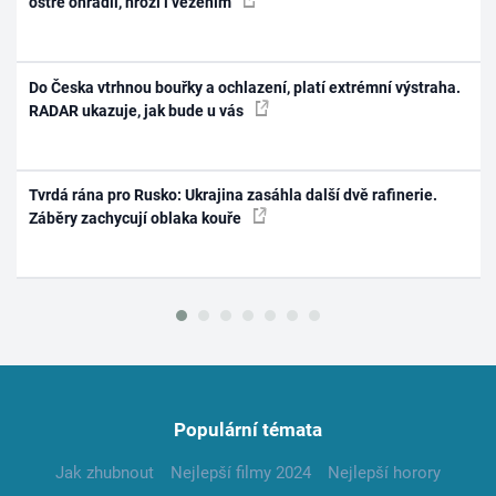
ostře ohradil, hrozí i vězením
Do Česka vtrhnou bouřky a ochlazení, platí extrémní výstraha.
RADAR ukazuje, jak bude u vás
Tvrdá rána pro Rusko: Ukrajina zasáhla další dvě rafinerie.
Záběry zachycují oblaka kouře
Populární témata
Jak zhubnout
Nejlepší filmy 2024
Nejlepší horory