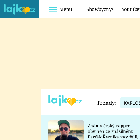
Menu
Showbyznys
Youtube
Youtuberky
Youtubeři
SHOPAHOLICADEL
FATTYPILLOW
ANNA ŠULC
FREESCOOT
SUGAR DENNY
ADAM KAJUMI
LADUŠKA
TADEÁŠ KUBĚNKA
DOMINIKA
DATEL
Trendy:
KARLO
MYSLIVCOVÁ
Známý český rapper
obviněn ze znásilnění:
Parťák Řezníka vysvětlil, 