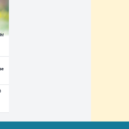
h!
se
é