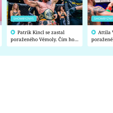
SHOWBYZNYS
SHOWBYZNY
Patrik Kincl se zastal
Attila Végh podpořil
poraženého Vémoly. Čím ho
poražené
fanoušci naštvali?
chce radě
s vítězem