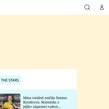
Vyhledávání
Můj 
Prima+
CNN Prima News
Prima Fresh
Prima Living
Prima Zoom
 THE STARS
Prima Lajk
Mína totálně zničila Denisu
Ryndovou. Maminka z
Sledujte nás
jejího zápasení radost