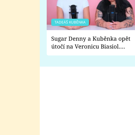
TADEÁŠ KUBĚNKA
Sugar Denny a Kuběnka opět
útočí na Veronicu Biasiol.
Proč je podle nich falešná a
lže o své nevěře?