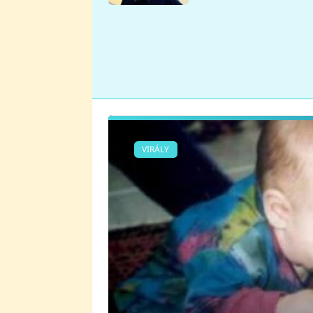
se v Plzni stalo
VIRÁLY