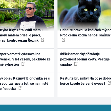
rtyho frky: Táta kvůli mému
Odhalte pravdu o kočičích mýtec
oru málem přišel o práci,
Proč černá kočka nenosí smůlu?
práví kontroverzní Řezník
per Vercetti vyfasoval na
Ibišek americký přitahuje
vensku 5 let vězení, pak bude ze
pozornost obřími květy. Pěstuje 
mě vyhoštěn
snadno
vý objev Kazmy? Blondýnka se s
Pěstujte brusinky! Na co je dobr
 vodí za ruce a fotí se na místě
hořce kyselé červené ovoce?
ko Rosecká