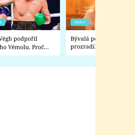
S
VIRÁLY
Bývalá pornoherečka
prozradila, co ji šokova
ho Vémolu. Proč
natáčení Euforie. Vážně
ji zápasit s ním než
bylo drsnější než hanba
 Kinclem?
filmy?