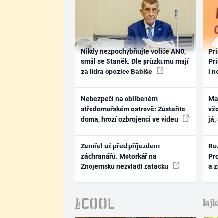
Nikdy nezpochybňujte voliče ANO,
Pri
smál se Staněk. Dle průzkumu mají
Pri
za lídra opozice Babiše
i n
Nebezpečí na oblíbeném
Ma
středomořském ostrově: Zůstaňte
vž
doma, hrozí ozbrojenci ve videu
já,
Zemřel už před příjezdem
Ro
záchranářů. Motorkář na
Pr
Znojemsku nezvládl zatáčku
a 