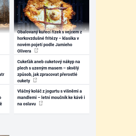
Obalovaný kuřecí řízek s vejcem z
horkovzdušné fritézy – klasika v
novém pojetí podle Jamieho
Olivera
Cukeťák aneb cuketový nákyp na
plech s uzeným masem – skvělý
atr
způsob, jak zpracovat přerostlé
cukety
Vláčný koláč z jogurtu s višněmi a
o
mandlemi – letní moučník ke kávě i
ně
na oslavu