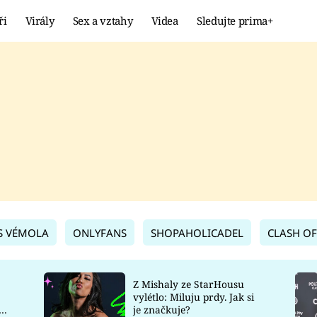
ři
Virály
Sex a vztahy
Videa
Sledujte prima+
Showbyznys
Extrém
VIRÁLY
KURIOZITY
VIDEA
KVÍZY
S VÉMOLA
ONLYFANS
SHOPAHOLICADEL
CLASH OF
Z Mishaly ze StarHousu
vylétlo: Miluju prdy. Jak si
co
je značkuje?