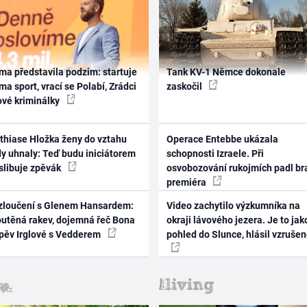
ma představila podzim: startuje
Tank KV-1 Němce dokonale
ma sport, vrací se Polabí, Zrádci
zaskočil
ové kriminálky
thiase Hložka ženy do vztahu
Operace Entebbe ukázala
dy uhnaly: Teď budu iniciátorem
schopnosti Izraele. Při
 slibuje zpěvák
osvobozování rukojmích padl br
premiéra
zloučení s Glenem Hansardem:
Video zachytilo výzkumníka na
outěná rakev, dojemná řeč Bona
okraji lávového jezera. Je to jak
zpěv Irglové s Vedderem
pohled do Slunce, hlásil vzruše