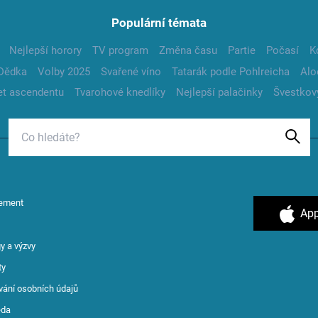
Populární témata
Nejlepší horory
TV program
Změna času
Partie
Počasí
K
Dědka
Volby 2025
Svařené víno
Tatarák podle Pohlreicha
Alo
t ascendentu
Tvarohové knedlíky
Nejlepší palačinky
Švestkov
ement
App
y a výzvy
ty
vání osobních údajů
ěda