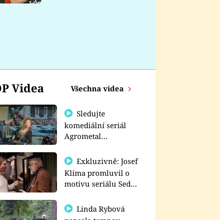
nemá
P Videa
Všechna videa
Sledujte
komediální seriál
Agrometal
exkluzivně na
prima+
Exkluzivně: Josef
Klíma promluvil o
motivu seriálu Sedm
schodů k moci
Linda Rybová