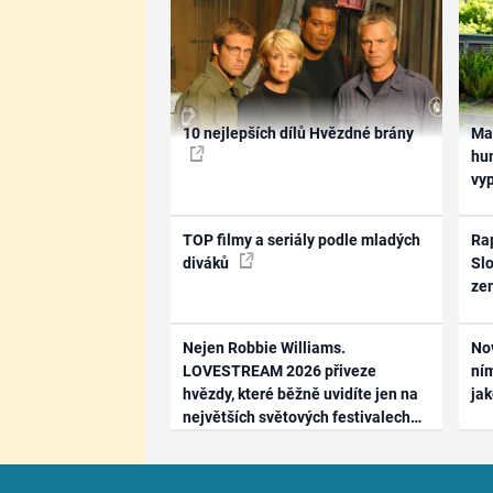
10 nejlepších dílů Hvězdné brány
Ma
hum
vy
TOP filmy a seriály podle mladých
Rap
diváků
Slo
ze
Nejen Robbie Williams.
No
LOVESTREAM 2026 přiveze
ním
hvězdy, které běžně uvidíte jen na
ja
největších světových festivalech