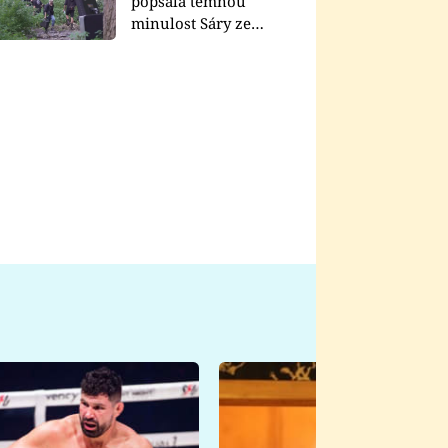
popsala temnou
minulost Sáry ze
seriálu Zákony vlka