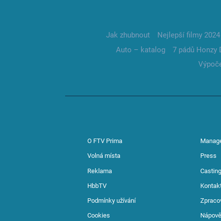
Jak zhubnout
Nejlepší filmy 2024
Auto – katalog
7 pádů Honzy 
Výpoče
O FTV Prima
Manag
Volná místa
Press
Reklama
Casting
HbbTV
Kontak
Podmínky užívání
Zpraco
Cookies
Nápov