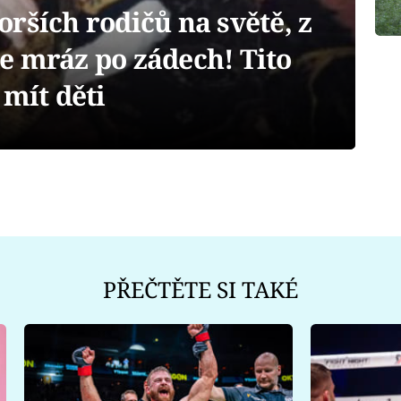
rších rodičů na světě, z
e mráz po zádech! Tito
 mít děti
PŘEČTĚTE SI TAKÉ