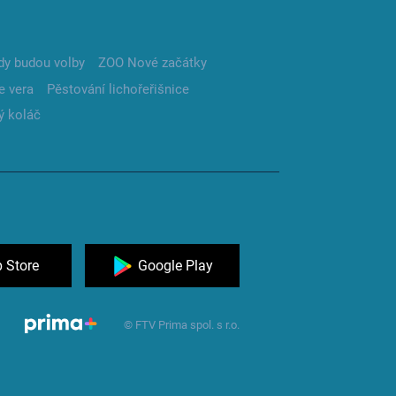
dy budou volby
ZOO Nové začátky
e vera
Pěstování lichořeřišnice
ý koláč
 Store
Google Play
© FTV Prima spol. s r.o.