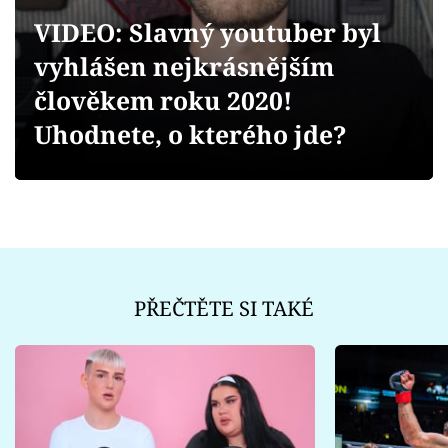
Sex a vztahy
VIDEO: Slavný youtuber byl
Videa
vyhlášen nejkrásnějším
člověkem roku 2020!
Sledujte prima+
Uhodnete, o kterého jde?
Přihlášení
Sledujte nás
PŘEČTĚTE SI TAKÉ