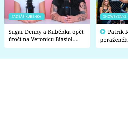
TADEÁŠ KUBĚNKA
SHOWBYZNYS
Sugar Denny a Kuběnka opět
Patrik Kincl se zastal
útočí na Veronicu Biasiol.
poraženéh
Proč je podle nich falešná a
fanoušci n
lže o své nevěře?