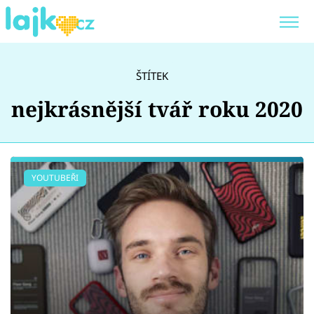
Trendy:
KARLOS VÉMOLA
ONLYFANS
ŠTÍTEK
SHOPAHOLICADEL
CLASH OF THE STARS
nejkrásnější tvář roku 2020
Témata
YOUTUBEŘI
Showbyznys
Youtubeři
Virály