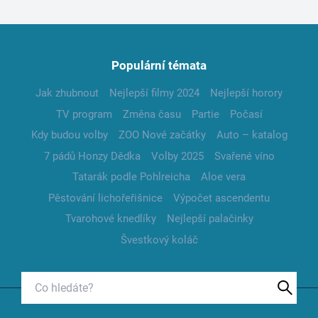
Populární témata
Jak zhubnout
Nejlepší filmy 2024
Nejlepší horory
TV program
Změna času
Partie
Počasí
Kdy budou volby
ZOO Nové začátky
Auto – katalog
7 pádů Honzy Dědka
Volby 2025
Svařené víno
Tatarák podle Pohlreicha
Aloe vera
Pěstování lichořeřišnice
Výpočet ascendentu
Tvarohové knedlíky
Nejlepší palačinky
Švestkový koláč