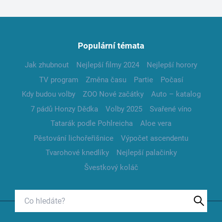
Populární témata
Jak zhubnout
Nejlepší filmy 2024
Nejlepší horory
TV program
Změna času
Partie
Počasí
Kdy budou volby
ZOO Nové začátky
Auto – katalog
7 pádů Honzy Dědka
Volby 2025
Svařené víno
Tatarák podle Pohlreicha
Aloe vera
Pěstování lichořeřišnice
Výpočet ascendentu
Tvarohové knedlíky
Nejlepší palačinky
Švestkový koláč