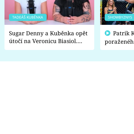
TADEÁŠ KUBĚNKA
SHOWBYZNYS
Sugar Denny a Kuběnka opět
Patrik Kincl se zastal
útočí na Veronicu Biasiol.
poraženéh
Proč je podle nich falešná a
fanoušci n
lže o své nevěře?