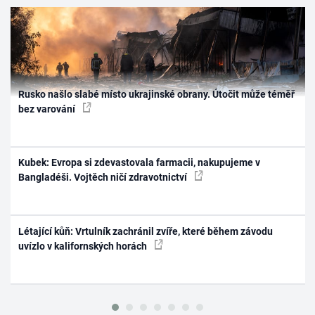
Rusko našlo slabé místo ukrajinské obrany. Útočit může téměř
bez varování
Kubek: Evropa si zdevastovala farmacii, nakupujeme v
Bangladéši. Vojtěch ničí zdravotnictví
Létající kůň: Vrtulník zachránil zvíře, které během závodu
uvízlo v kalifornských horách