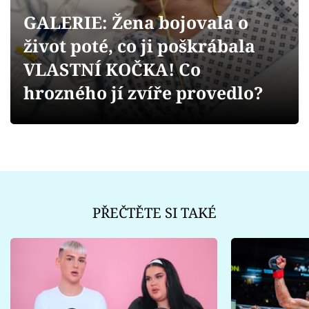
Sex a vztahy
GALERIE: Žena bojovala o
Videa
život poté, co ji poškrábala
VLASTNÍ KOČKA! Co
Sledujte prima+
hrozného jí zvíře provedlo?
Přihlášení
Sledujte nás
PŘEČTĚTE SI TAKÉ