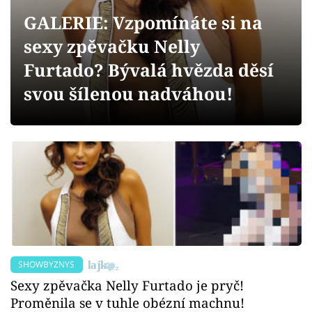
Sex a vztahy
GALERIE: Vzpomínáte si na
Videa
sexy zpěvačku Nelly
Furtado? Bývalá hvězda děsí
Sledujte prima+
svou šílenou nadváhou!
Přihlášení
Sledujte nás
SHOWBYZNYS
Sexy zpěvačka Nelly Furtado je pryč!
Proměnila se v tuhle obézní machnu!