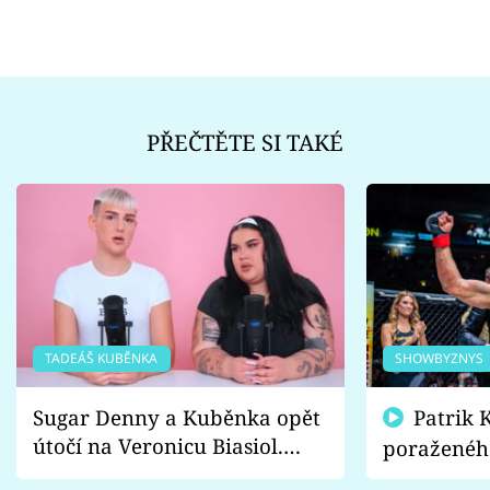
PŘEČTĚTE SI TAKÉ
TADEÁŠ KUBĚNKA
SHOWBYZNYS
Sugar Denny a Kuběnka opět
Patrik Kincl se zastal
útočí na Veronicu Biasiol.
poraženéh
Proč je podle nich falešná a
fanoušci n