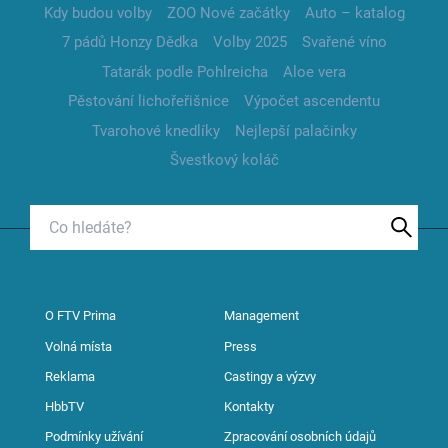
Kdy budou volby
ZOO Nové začátky
Auto – katalog
7 pádů Honzy Dědka
Volby 2025
Svařené víno
Tatarák podle Pohlreicha
Aloe vera
Pěstování lichořeřišnice
Výpočet ascendentu
Tvarohové knedlíky
Nejlepší palačinky
Švestkový koláč
O FTV Prima
Management
Volná místa
Press
Reklama
Castingy a výzvy
HbbTV
Kontakty
Podmínky užívání
Zpracování osobních údajů