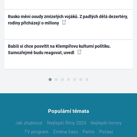
Rusko mění osudy zmizelých vojáků. Z padlých dělá dezertéry,
rodiny přicházejí o miliony
Babiš si chce posvítit na Klempířovu kulturní politiku.
Samozřejmě budu reagovat, uvedl
Populární témata
Jak zhubnout
Nejlepší filmy 2024
Nejlepší horory
TV program
Změna času
Partie
Počasí