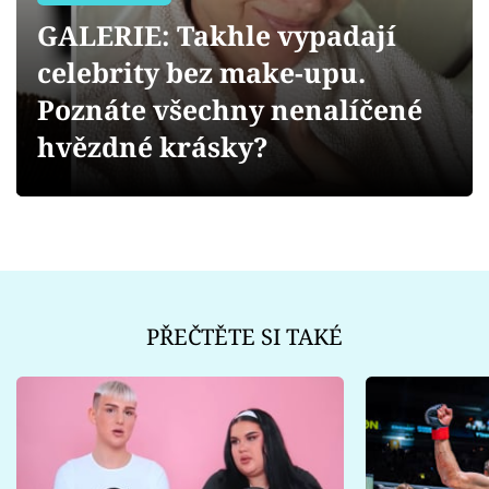
Sex a vztahy
GALERIE: Takhle vypadají
Videa
celebrity bez make-upu.
Poznáte všechny nenalíčené
Sledujte prima+
hvězdné krásky?
Přihlášení
Sledujte nás
PŘEČTĚTE SI TAKÉ