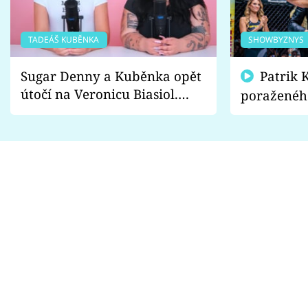
TADEÁŠ KUBĚNKA
SHOWBYZNYS
Sugar Denny a Kuběnka opět
Patrik Kincl se zastal
útočí na Veronicu Biasiol.
poraženéh
Proč je podle nich falešná a
fanoušci n
lže o své nevěře?