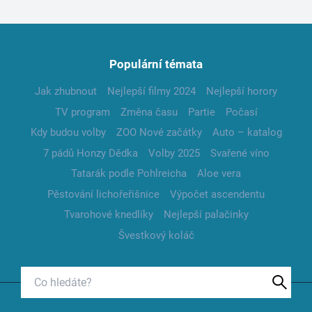
Populární témata
Jak zhubnout
Nejlepší filmy 2024
Nejlepší horory
TV program
Změna času
Partie
Počasí
Kdy budou volby
ZOO Nové začátky
Auto – katalog
7 pádů Honzy Dědka
Volby 2025
Svařené víno
Tatarák podle Pohlreicha
Aloe vera
Pěstování lichořeřišnice
Výpočet ascendentu
Tvarohové knedlíky
Nejlepší palačinky
Švestkový koláč