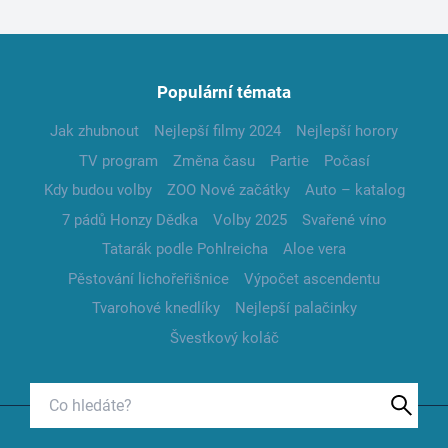
Populární témata
Jak zhubnout
Nejlepší filmy 2024
Nejlepší horory
TV program
Změna času
Partie
Počasí
Kdy budou volby
ZOO Nové začátky
Auto – katalog
7 pádů Honzy Dědka
Volby 2025
Svařené víno
Tatarák podle Pohlreicha
Aloe vera
Pěstování lichořeřišnice
Výpočet ascendentu
Tvarohové knedlíky
Nejlepší palačinky
Švestkový koláč