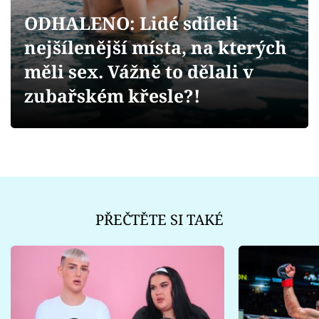
Sex a vztahy
ODHALENO: Lidé sdíleli
Videa
nejšílenější místa, na kterých
měli sex. Vážně to dělali v
Sledujte prima+
zubařském křesle?!
Přihlášení
Sledujte nás
PŘEČTĚTE SI TAKÉ