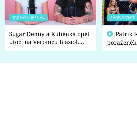
TADEÁŠ KUBĚNKA
SHOWBYZNYS
Sugar Denny a Kuběnka opět
Patrik Kincl se zastal
útočí na Veronicu Biasiol.
poraženéh
Proč je podle nich falešná a
fanoušci n
lže o své nevěře?