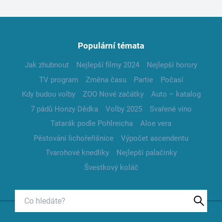
Populární témata
Jak zhubnout
Nejlepší filmy 2024
Nejlepší horory
TV program
Změna času
Partie
Počasí
Kdy budou volby
ZOO Nové začátky
Auto – katalog
7 pádů Honzy Dědka
Volby 2025
Svařené víno
Tatarák podle Pohlreicha
Aloe vera
Pěstování lichořeřišnice
Výpočet ascendentu
Tvarohové knedlíky
Nejlepší palačinky
Švestkový koláč