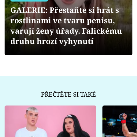
Sex a vztahy
GALERIE: Přestaňte si hrát s
Videa
rostlinami ve tvaru penisu,
varují ženy úřady. Falickému
Sledujte prima+
druhu hrozí vyhynutí
Přihlášení
Sledujte nás
PŘEČTĚTE SI TAKÉ