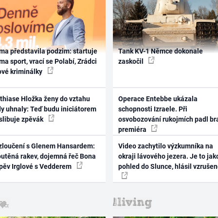
ma představila podzim: startuje
Tank KV-1 Němce dokonale
ma sport, vrací se Polabí, Zrádci
zaskočil
ové kriminálky
thiase Hložka ženy do vztahu
Operace Entebbe ukázala
dy uhnaly: Teď budu iniciátorem
schopnosti Izraele. Při
 slibuje zpěvák
osvobozování rukojmích padl br
premiéra
zloučení s Glenem Hansardem:
Video zachytilo výzkumníka na
outěná rakev, dojemná řeč Bona
okraji lávového jezera. Je to jak
zpěv Irglové s Vedderem
pohled do Slunce, hlásil vzruše