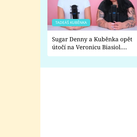
TADEÁŠ KUBĚNKA
Sugar Denny a Kuběnka opět
útočí na Veronicu Biasiol.
Proč je podle nich falešná a
lže o své nevěře?