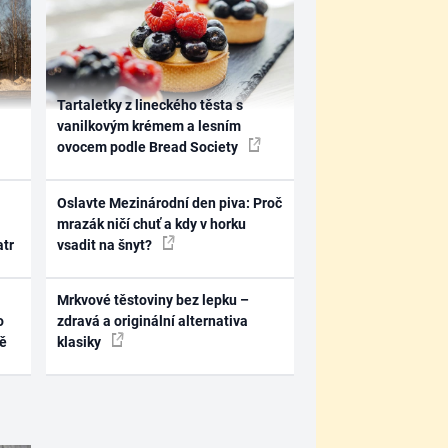
Tartaletky z lineckého těsta s
vanilkovým krémem a lesním
ovocem podle Bread Society
Oslavte Mezinárodní den piva: Proč
mrazák ničí chuť a kdy v horku
atr
vsadit na šnyt?
Mrkvové těstoviny bez lepku –
o
zdravá a originální alternativa
ně
klasiky