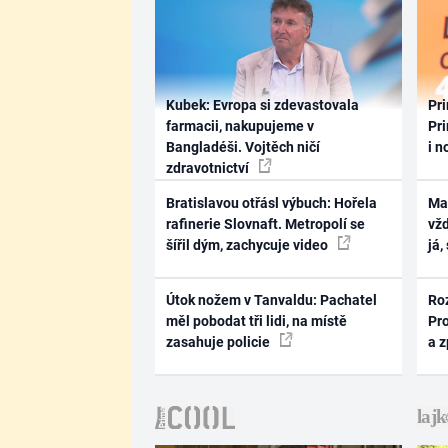
Kubek: Evropa si zdevastovala
Pri
farmacii, nakupujeme v
Pri
Bangladéši. Vojtěch ničí
i n
zdravotnictví
Bratislavou otřásl výbuch: Hořela
Ma
rafinerie Slovnaft. Metropolí se
vž
šířil dým, zachycuje video
já,
Útok nožem v Tanvaldu: Pachatel
Ro
měl pobodat tři lidi, na místě
Pr
zasahuje policie
a 