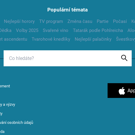
Populární témata
Nejlepší horory
TV program
Změna času
Partie
Počasí
K
Dědka
Volby 2025
Svařené víno
Tatarák podle Pohlreicha
Alo
t ascendentu
Tvarohové knedlíky
Nejlepší palačinky
Švestkov
ement
App
y a výzvy
ty
vání osobních údajů
ěda