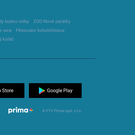
dy budou volby
ZOO Nové začátky
e vera
Pěstování lichořeřišnice
ý koláč
 Store
Google Play
© FTV Prima spol. s r.o.