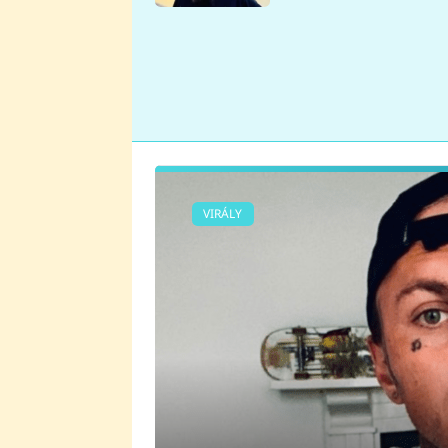
se v Plzni stalo
VIRÁLY