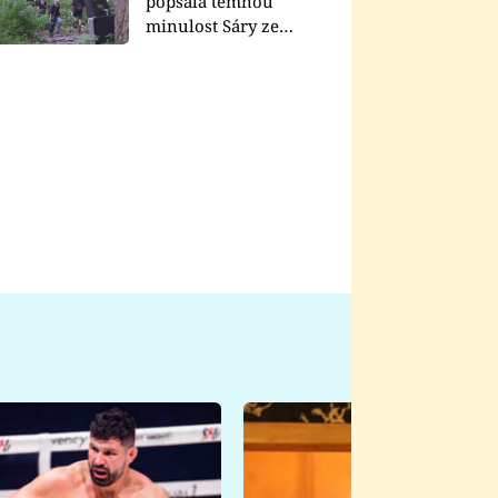
popsala temnou
minulost Sáry ze
seriálu Zákony vlka