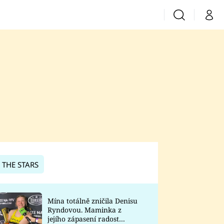
Vyhledávání
Můj 
Prima+
CNN Prima News
Prima Fresh
Prima Living
Prima Zoom
 THE STARS
Prima Lajk
Mína totálně zničila Denisu
Ryndovou. Maminka z
Sledujte nás
jejího zápasení radost