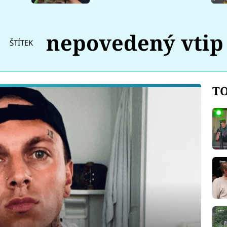
nepovedený vtip
ŠTÍTEK
TO