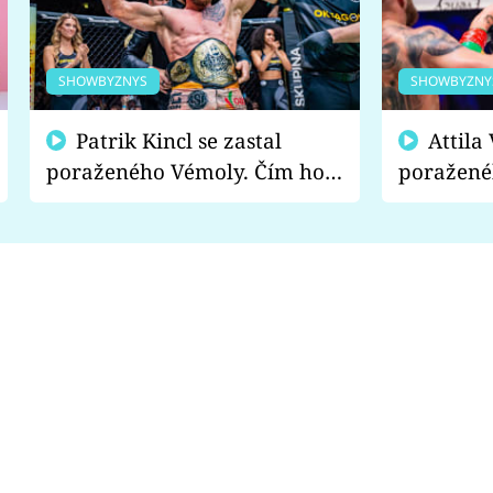
SHOWBYZNYS
SHOWBYZNY
Patrik Kincl se zastal
Attila Végh podpořil
poraženého Vémoly. Čím ho
poražené
fanoušci naštvali?
chce radě
s vítězem