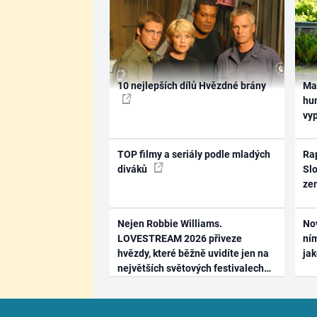
10 nejlepších dílů Hvězdné brány
Ma
hum
vy
TOP filmy a seriály podle mladých
Rap
diváků
Slo
ze
Nejen Robbie Williams.
No
LOVESTREAM 2026 přiveze
ním
hvězdy, které běžně uvidíte jen na
ja
největších světových festivalech