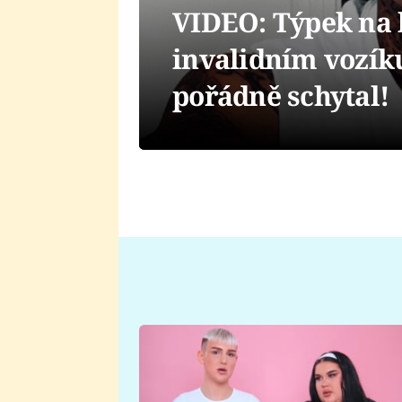
VIDEO: Týpek na le
invalidním vozíku
pořádně schytal!