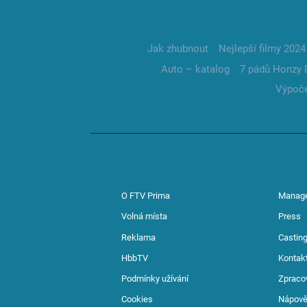
Jak zhubnout
Nejlepší filmy 2024
Auto – katalog
7 pádů Honzy 
Výpoče
O FTV Prima
Manag
Volná místa
Press
Reklama
Casting
HbbTV
Kontak
Podmínky užívání
Zpraco
Cookies
Nápov