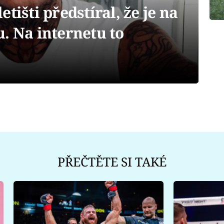
tišti předstíral, že je na
. Na internetu to
PŘEČTĚTE SI TAKÉ