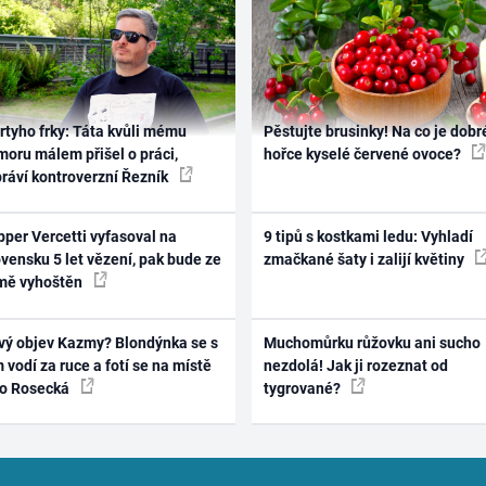
rtyho frky: Táta kvůli mému
Pěstujte brusinky! Na co je dobr
oru málem přišel o práci,
hořce kyselé červené ovoce?
práví kontroverzní Řezník
per Vercetti vyfasoval na
9 tipů s kostkami ledu: Vyhladí
vensku 5 let vězení, pak bude ze
zmačkané šaty i zalijí květiny
mě vyhoštěn
vý objev Kazmy? Blondýnka se s
Muchomůrku růžovku ani sucho
 vodí za ruce a fotí se na místě
nezdolá! Jak ji rozeznat od
ko Rosecká
tygrované?