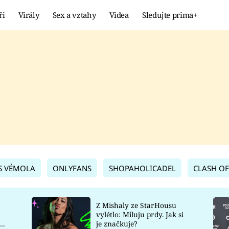
ři
Virály
Sex a vztahy
Videa
Sledujte prima+
Showbyznys
Extrém
VIRÁLY
KURIOZITY
VIDEA
KVÍZY
S VÉMOLA
ONLYFANS
SHOPAHOLICADEL
CLASH OF
Z Mishaly ze StarHousu
vylétlo: Miluju prdy. Jak si
co
je značkuje?