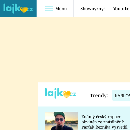
Menu
Showbyznys
Youtube
Youtuberky
Youtubeři
SHOPAHOLICADEL
FATTYPILLOW
ANNA ŠULC
FREESCOOT
SUGAR DENNY
ADAM KAJUMI
LADUŠKA
TADEÁŠ KUBĚNKA
DOMINIKA
DATEL
Trendy:
KARLO
MYSLIVCOVÁ
Známý český rapper
obviněn ze znásilnění:
Parťák Řezníka vysvětlil, 