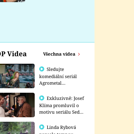
nemá
P Videa
Všechna videa
Sledujte
komediální seriál
Agrometal
exkluzivně na
prima+
Exkluzivně: Josef
Klíma promluvil o
motivu seriálu Sedm
schodů k moci
Linda Rybová