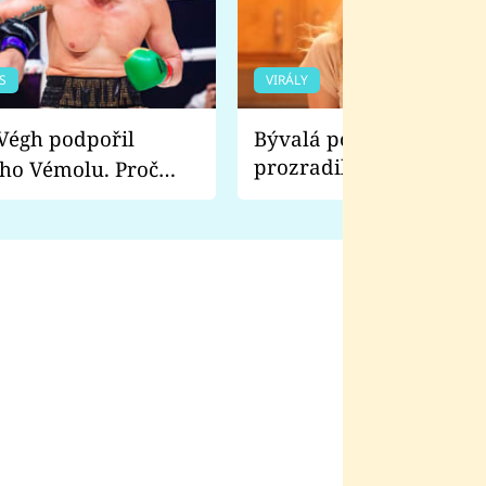
S
VIRÁLY
Bývalá pornoherečka
prozradila, co ji šokova
ho Vémolu. Proč
natáčení Euforie. Vážně
ji zápasit s ním než
bylo drsnější než hanba
 Kinclem?
filmy?