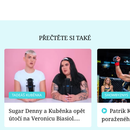
PŘEČTĚTE SI TAKÉ
TADEÁŠ KUBĚNKA
SHOWBYZNYS
Sugar Denny a Kuběnka opět
Patrik Kincl se zastal
útočí na Veronicu Biasiol.
poraženéh
Proč je podle nich falešná a
fanoušci n