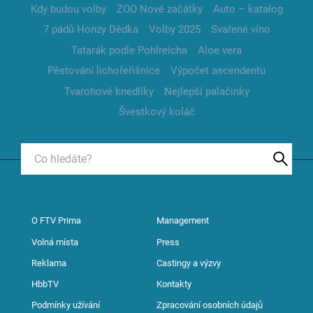
Kdy budou volby
ZOO Nové začátky
Auto – katalog
7 pádů Honzy Dědka
Volby 2025
Svařené víno
Tatarák podle Pohlreicha
Aloe vera
Pěstování lichořeřišnice
Výpočet ascendentu
Tvarohové knedlíky
Nejlepší palačinky
Švestkový koláč
O FTV Prima
Management
Volná místa
Press
Reklama
Castingy a výzvy
HbbTV
Kontakty
Podmínky užívání
Zpracování osobních údajů