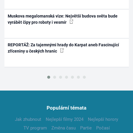
Muskova megalomanská vize: Největší budova světa bude
vyrábět čipy pro roboty i vesmír
REPORTÁŽ: Za tajemnými hrady do Karpat aneb Fascinující
zříceniny u českých hranic
Populární témata
Jak zhubnout
Nejlepší filmy 2024
Nejlepší horory
TV program
Změna času
Partie
Počasí