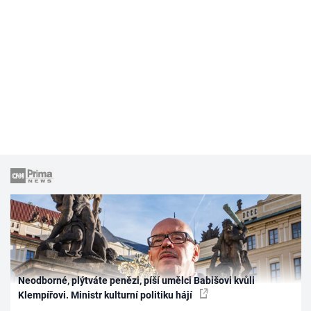
Neodborné, plýtváte penězi, píší umělci Babišovi kvůli
Klempířovi. Ministr kulturní politiku hájí