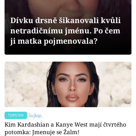
Sex a vztahy
Videa
Dívku drsně šikanovali kvůli
netradičnímu jménu. Po čem
Sledujte prima+
ji matka pojmenovala?
Přihlášení
Sledujte nás
TOPSTAR
Kim Kardashian a Kanye West mají čtvrtého
potomka: Jmenuje se Žalm!