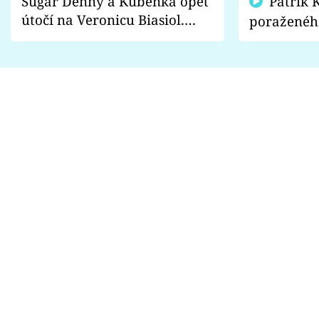
Sugar Denny a Kuběnka opět
Patrik Kincl se zastal
útočí na Veronicu Biasiol.
poraženéh
Proč je podle nich falešná a
fanoušci n
lže o své nevěře?