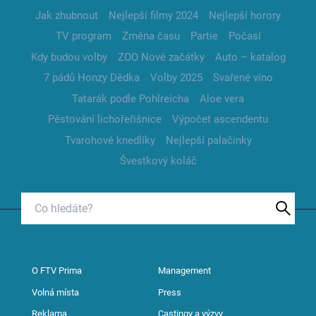
Jak zhubnout
Nejlepší filmy 2024
Nejlepší horory
TV program
Změna času
Partie
Počasí
Kdy budou volby
ZOO Nové začátky
Auto – katalog
7 pádů Honzy Dědka
Volby 2025
Svařené víno
Tatarák podle Pohlreicha
Aloe vera
Pěstování lichořeřišnice
Výpočet ascendentu
Tvarohové knedlíky
Nejlepší palačinky
Švestkový koláč
O FTV Prima
Management
Volná místa
Press
Reklama
Castingy a výzvy