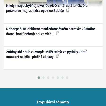
Nikdy nezpochybňujte voliče ANO, smál se Staněk. Dle
průzkumu mají za lídra opozice Babiše
Nebezpečí na oblíbeném středomořském ostrově: Zůstaňte
doma, hrozí ozbrojenci ve videu
Zrádný sběr hub v Evropě: Můžete být za pytláky. Platí
omezení na kila i plošné zákazy
Populární témata