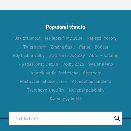
Populární témata
Jak zhubnout
Nejlepší filmy 2024
Nejlepší horory
TV program
Změna času
Partie
Počasí
Kdy budou volby
ZOO Nové začátky
Auto – katalog
7 pádů Honzy Dědka
Volby 2025
Svařené víno
Tatarák podle Pohlreicha
Aloe vera
Pěstování lichořeřišnice
Výpočet ascendentu
Tvarohové knedlíky
Nejlepší palačinky
Švestkový koláč