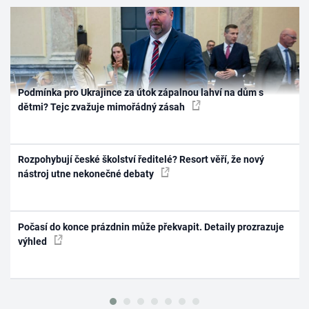
Podmínka pro Ukrajince za útok zápalnou lahví na dům s
dětmi? Tejc zvažuje mimořádný zásah
Rozpohybují české školství ředitelé? Resort věří, že nový
nástroj utne nekonečné debaty
Počasí do konce prázdnin může překvapit. Detaily prozrazuje
výhled