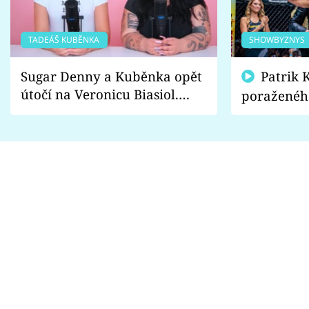
TADEÁŠ KUBĚNKA
SHOWBYZNYS
Sugar Denny a Kuběnka opět
Patrik Kincl se zastal
útočí na Veronicu Biasiol.
poraženéh
Proč je podle nich falešná a
fanoušci n
lže o své nevěře?