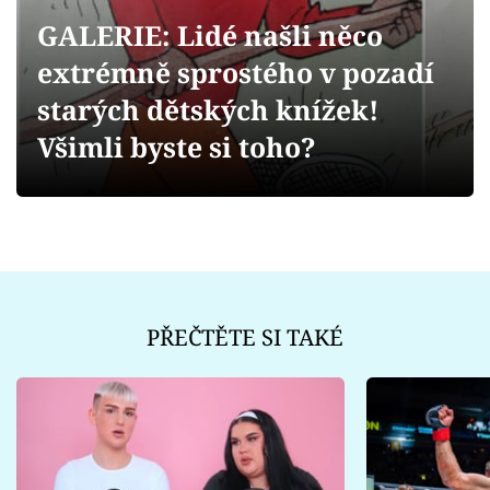
Sex a vztahy
GALERIE: Lidé našli něco
Videa
extrémně sprostého v pozadí
starých dětských knížek!
Sledujte prima+
Všimli byste si toho?
Přihlášení
Sledujte nás
PŘEČTĚTE SI TAKÉ