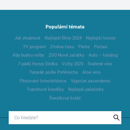
Populární témata
Jak zhubnout
Nejlepší filmy 2024
Nejlepší horory
TV program
Změna času
Partie
Počasí
Kdy budou volby
ZOO Nové začátky
Auto – katalog
7 pádů Honzy Dědka
Volby 2025
Svařené víno
Tatarák podle Pohlreicha
Aloe vera
Pěstování lichořeřišnice
Výpočet ascendentu
Tvarohové knedlíky
Nejlepší palačinky
Švestkový koláč