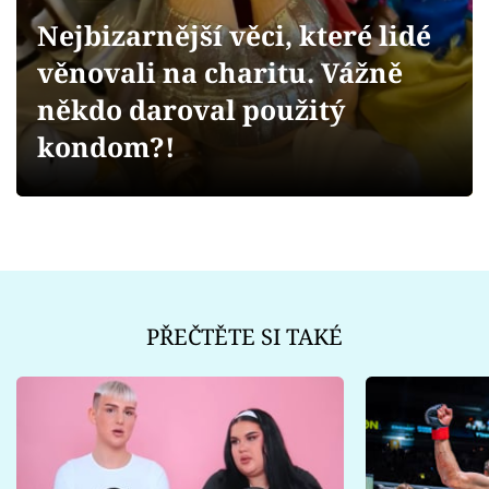
Sex a vztahy
Nejbizarnější věci, které lidé
Videa
věnovali na charitu. Vážně
někdo daroval použitý
Sledujte prima+
kondom?!
Přihlášení
Sledujte nás
PŘEČTĚTE SI TAKÉ