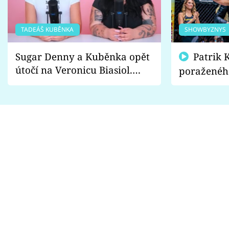
TADEÁŠ KUBĚNKA
SHOWBYZNYS
Sugar Denny a Kuběnka opět
Patrik Kincl se zastal
útočí na Veronicu Biasiol.
poraženéh
Proč je podle nich falešná a
fanoušci n
lže o své nevěře?