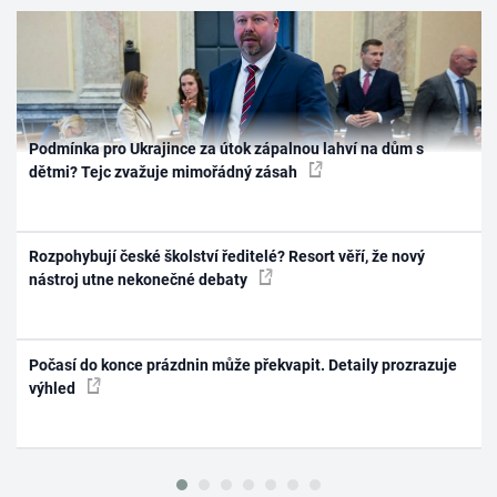
Podmínka pro Ukrajince za útok zápalnou lahví na dům s
dětmi? Tejc zvažuje mimořádný zásah
Rozpohybují české školství ředitelé? Resort věří, že nový
nástroj utne nekonečné debaty
Počasí do konce prázdnin může překvapit. Detaily prozrazuje
výhled