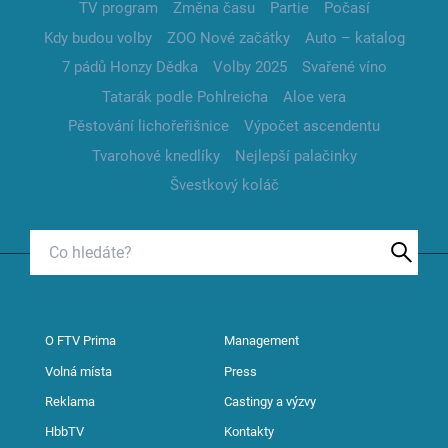
TV program
Změna času
Partie
Počasí
Kdy budou volby
ZOO Nové začátky
Auto – katalog
7 pádů Honzy Dědka
Volby 2025
Svařené víno
Tatarák podle Pohlreicha
Aloe vera
Pěstování lichořeřišnice
Výpočet ascendentu
Tvarohové knedlíky
Nejlepší palačinky
Švestkový koláč
O FTV Prima
Management
Volná místa
Press
Reklama
Castingy a výzvy
HbbTV
Kontakty