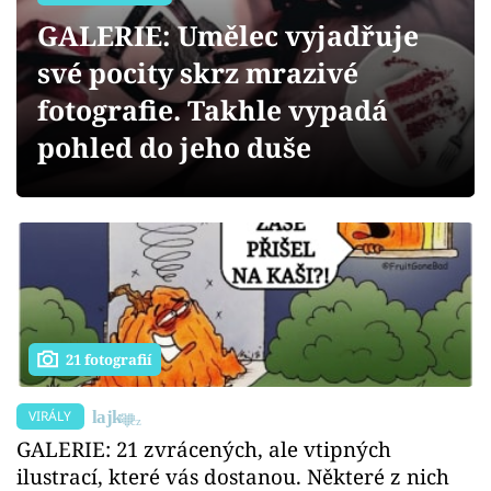
Sex a vztahy
GALERIE: Umělec vyjadřuje
Videa
své pocity skrz mrazivé
fotografie. Takhle vypadá
Sledujte prima+
pohled do jeho duše
Přihlášení
Sledujte nás
21 fotografií
VIRÁLY
GALERIE: 21 zvrácených, ale vtipných
ilustrací, které vás dostanou. Některé z nich