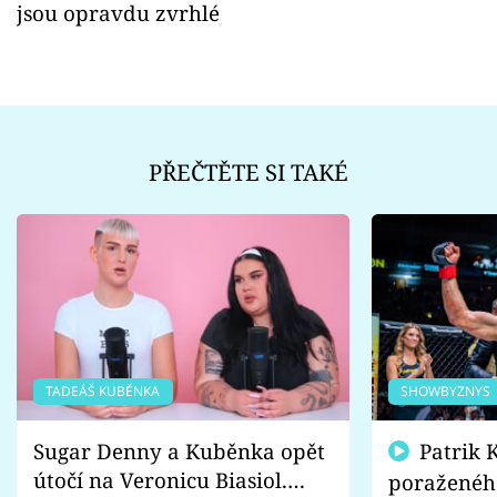
jsou opravdu zvrhlé
PŘEČTĚTE SI TAKÉ
TADEÁŠ KUBĚNKA
SHOWBYZNYS
Sugar Denny a Kuběnka opět
Patrik Kincl se zastal
útočí na Veronicu Biasiol.
poraženéh