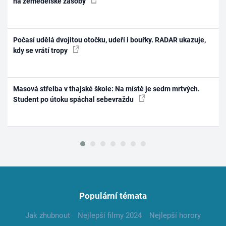
na zemědělské zásoby
Počasí udělá dvojitou otočku, udeří i bouřky. RADAR ukazuje,
kdy se vrátí tropy
Masová střelba v thajské škole: Na místě je sedm mrtvých.
Student po útoku spáchal sebevraždu
Populární témata
Jak zhubnout
Nejlepší filmy 2024
Nejlepší horory