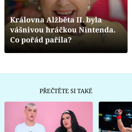
Sex a vztahy
Videa
Královna Alžběta II. byla
vášnivou hráčkou Nintenda.
Sledujte prima+
Co pořád pařila?
Přihlášení
Sledujte nás
PŘEČTĚTE SI TAKÉ