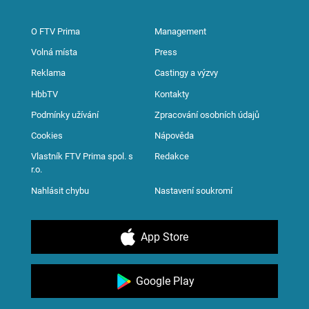
O FTV Prima
Management
Volná místa
Press
Reklama
Castingy a výzvy
HbbTV
Kontakty
Podmínky užívání
Zpracování osobních údajů
Cookies
Nápověda
Vlastník FTV Prima spol. s
Redakce
r.o.
Nahlásit chybu
Nastavení soukromí
App Store
Google Play