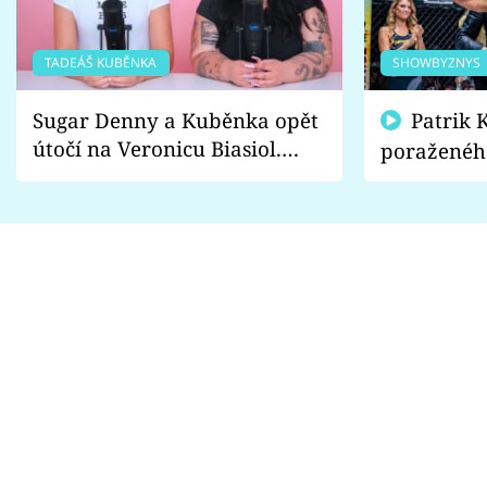
TADEÁŠ KUBĚNKA
SHOWBYZNYS
Sugar Denny a Kuběnka opět
Patrik Kincl se zastal
útočí na Veronicu Biasiol.
poraženéh
Proč je podle nich falešná a
fanoušci n
lže o své nevěře?