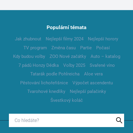
Populární témata
Jak zhubnout
Nejlepší filmy 2024
Nejlepší horory
TV program
Změna času
Partie
Počasí
Kdy budou volby
ZOO Nové začátky
Auto – katalog
7 pádů Honzy Dědka
Volby 2025
Svařené víno
Tatarák podle Pohlreicha
Aloe vera
Pěstování lichořeřišnice
Výpočet ascendentu
Tvarohové knedlíky
Nejlepší palačinky
Švestkový koláč