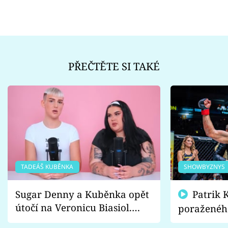
PŘEČTĚTE SI TAKÉ
TADEÁŠ KUBĚNKA
SHOWBYZNYS
Sugar Denny a Kuběnka opět
Patrik Kincl se zastal
útočí na Veronicu Biasiol.
poraženéh
Proč je podle nich falešná a
fanoušci n