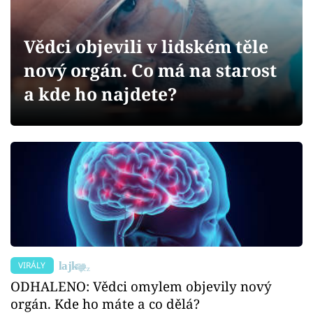
Sex a vztahy
Videa
Vědci objevili v lidském těle
nový orgán. Co má na starost
Sledujte prima+
a kde ho najdete?
Přihlášení
Sledujte nás
VIRÁLY
ODHALENO: Vědci omylem objevily nový
orgán. Kde ho máte a co dělá?