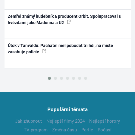
Zemřel známý hudebník a producent Orbit. Spolupracoval s
hvězdami jako Madonna a U2
Útok v Tanvaldu: Pachatel měl pobodat tři lidi, na místě
zasahuje policie
Populární témata
Jak zhubnout
Nejlepší filmy 2024
Nejlepší horory
TV program
Změna času
Partie
Počasí