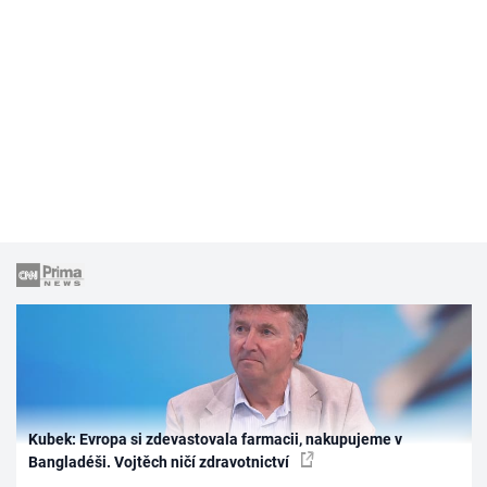
Kubek: Evropa si zdevastovala farmacii, nakupujeme v
Bangladéši. Vojtěch ničí zdravotnictví