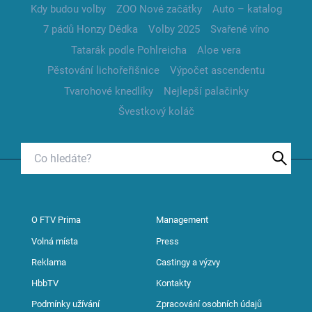
Kdy budou volby
ZOO Nové začátky
Auto – katalog
7 pádů Honzy Dědka
Volby 2025
Svařené víno
Tatarák podle Pohlreicha
Aloe vera
Pěstování lichořeřišnice
Výpočet ascendentu
Tvarohové knedlíky
Nejlepší palačinky
Švestkový koláč
O FTV Prima
Management
Volná místa
Press
Reklama
Castingy a výzvy
HbbTV
Kontakty
Podmínky užívání
Zpracování osobních údajů