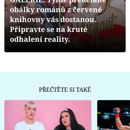
Sex a vztahy
obálky románů z červené
Videa
knihovny vás dostanou.
Připravte se na kruté
Sledujte prima+
odhalení reality.
Přihlášení
Sledujte nás
PŘEČTĚTE SI TAKÉ