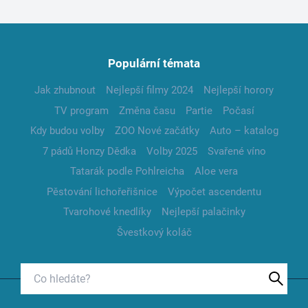
Populární témata
Jak zhubnout
Nejlepší filmy 2024
Nejlepší horory
TV program
Změna času
Partie
Počasí
Kdy budou volby
ZOO Nové začátky
Auto – katalog
7 pádů Honzy Dědka
Volby 2025
Svařené víno
Tatarák podle Pohlreicha
Aloe vera
Pěstování lichořeřišnice
Výpočet ascendentu
Tvarohové knedlíky
Nejlepší palačinky
Švestkový koláč