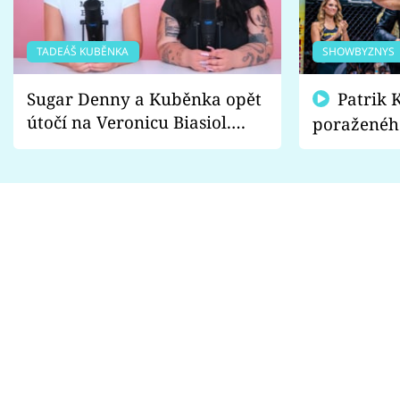
TADEÁŠ KUBĚNKA
SHOWBYZNYS
Sugar Denny a Kuběnka opět
Patrik Kincl se zastal
útočí na Veronicu Biasiol.
poraženéh
Proč je podle nich falešná a
fanoušci n
lže o své nevěře?