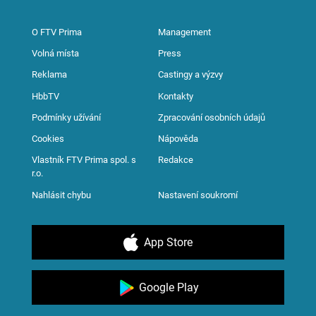
O FTV Prima
Management
Volná místa
Press
Reklama
Castingy a výzvy
HbbTV
Kontakty
Podmínky užívání
Zpracování osobních údajů
Cookies
Nápověda
Vlastník FTV Prima spol. s
Redakce
r.o.
Nahlásit chybu
Nastavení soukromí
App Store
Google Play