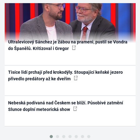
Ultralevicový Sánchez je žábou na prameni, pustil se Vondra
do Španělů. Kritizoval i Gregor
Tisíce lidí prchají před krokodýly. Stoupající keňské jezero
přivedlo predátory až ke dveřím
Nebeská podívaná nad Českem se blíží. Působivé zatmění
Slunce doplní meteorická show