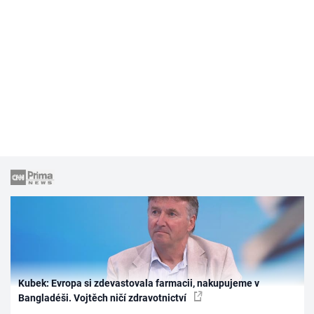
Kubek: Evropa si zdevastovala farmacii, nakupujeme v
Bangladéši. Vojtěch ničí zdravotnictví