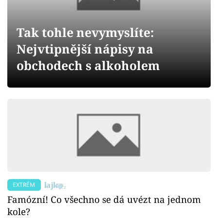
Sex a vztahy
Videa
Tak tohle nevymyslíte:
Nejvtipnější nápisy na
Sledujte prima+
obchodech s alkoholem
Přihlášení
Sledujte nás
EXTRÉM
Famózní! Co všechno se dá uvézt na jednom
kole?