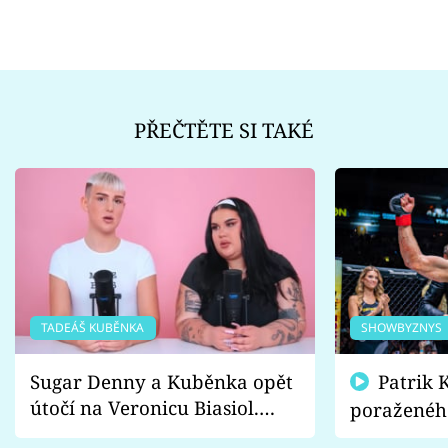
PŘEČTĚTE SI TAKÉ
TADEÁŠ KUBĚNKA
SHOWBYZNYS
Sugar Denny a Kuběnka opět
Patrik Kincl se zastal
útočí na Veronicu Biasiol.
poraženéh
Proč je podle nich falešná a
fanoušci n