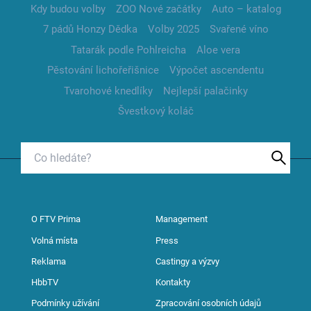
Kdy budou volby
ZOO Nové začátky
Auto – katalog
7 pádů Honzy Dědka
Volby 2025
Svařené víno
Tatarák podle Pohlreicha
Aloe vera
Pěstování lichořeřišnice
Výpočet ascendentu
Tvarohové knedlíky
Nejlepší palačinky
Švestkový koláč
O FTV Prima
Management
Volná místa
Press
Reklama
Castingy a výzvy
HbbTV
Kontakty
Podmínky užívání
Zpracování osobních údajů