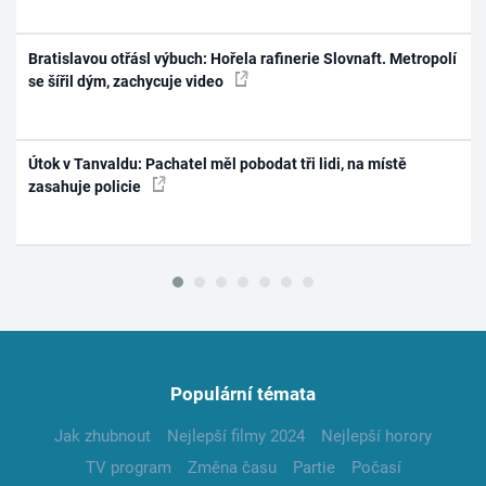
Bratislavou otřásl výbuch: Hořela rafinerie Slovnaft. Metropolí
se šířil dým, zachycuje video
Útok v Tanvaldu: Pachatel měl pobodat tři lidi, na místě
zasahuje policie
Populární témata
Jak zhubnout
Nejlepší filmy 2024
Nejlepší horory
TV program
Změna času
Partie
Počasí