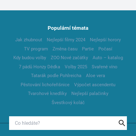
Populární témata
Jak zhubnout
Nejlepší filmy 2024
Nejlepší horory
TV program
Změna času
Partie
Počasí
Kdy budou volby
ZOO Nové začátky
Auto – katalog
7 pádů Honzy Dědka
Volby 2025
Svařené víno
Tatarák podle Pohlreicha
Aloe vera
Pěstování lichořeřišnice
Výpočet ascendentu
Tvarohové knedlíky
Nejlepší palačinky
Švestkový koláč