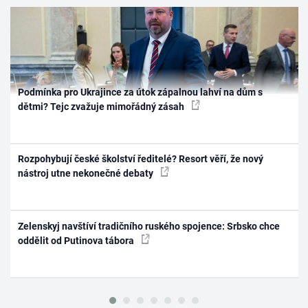
Podmínka pro Ukrajince za útok zápalnou lahví na dům s
dětmi? Tejc zvažuje mimořádný zásah
Rozpohybují české školství ředitelé? Resort věří, že nový
nástroj utne nekonečné debaty
Zelenskyj navštíví tradičního ruského spojence: Srbsko chce
oddělit od Putinova tábora