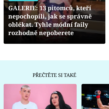
Sex a vztahy
GALERIE: 13 pitomců, kteří
Videa
nepochopili, jak se správně
oblékat. Tyhle módní faily
Sledujte prima+
rozhodně nepoberete
Přihlášení
Sledujte nás
PŘEČTĚTE SI TAKÉ