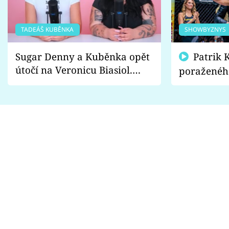
TADEÁŠ KUBĚNKA
SHOWBYZNYS
Sugar Denny a Kuběnka opět
Patrik Kincl se zastal
útočí na Veronicu Biasiol.
poraženéh
Proč je podle nich falešná a
fanoušci n
lže o své nevěře?