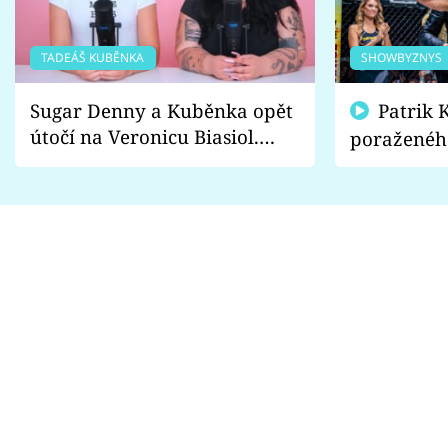
TADEÁŠ KUBĚNKA
SHOWBYZNYS
Sugar Denny a Kuběnka opět
Patrik Kincl se zastal
útočí na Veronicu Biasiol.
poraženéh
Proč je podle nich falešná a
fanoušci n
lže o své nevěře?