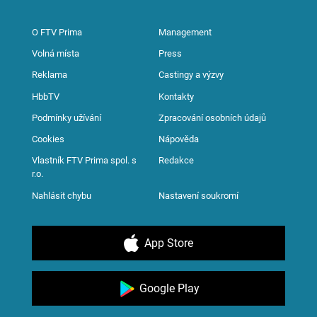
O FTV Prima
Management
Volná místa
Press
Reklama
Castingy a výzvy
HbbTV
Kontakty
Podmínky užívání
Zpracování osobních údajů
Cookies
Nápověda
Vlastník FTV Prima spol. s
Redakce
r.o.
Nahlásit chybu
Nastavení soukromí
App Store
Google Play