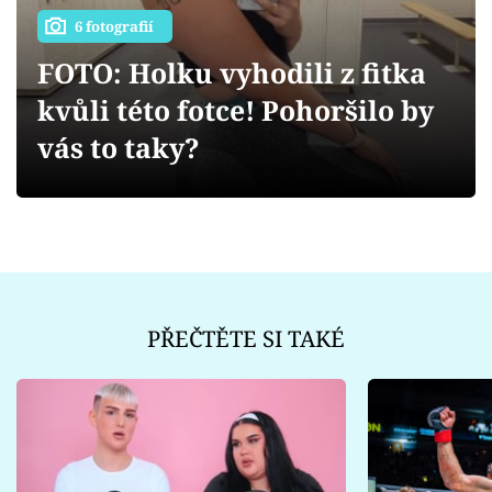
Sex a vztahy
6 fotografií
Videa
FOTO: Holku vyhodili z fitka
kvůli této fotce! Pohoršilo by
Sledujte prima+
vás to taky?
Přihlášení
Sledujte nás
PŘEČTĚTE SI TAKÉ