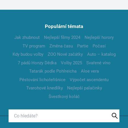
Populární témata
Jak zhubnout
Nejlepší filmy 2024
Nejlepší horory
TV program
Změna času
Partie
Počasí
Kdy budou volby
ZOO Nové začátky
Auto – katalog
7 pádů Honzy Dědka
Volby 2025
Svařené víno
Tatarák podle Pohlreicha
Aloe vera
Pěstování lichořeřišnice
Výpočet ascendentu
Tvarohové knedlíky
Nejlepší palačinky
Švestkový koláč