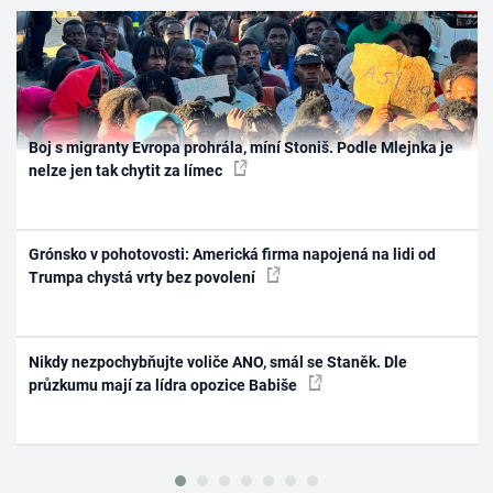
Boj s migranty Evropa prohrála, míní Stoniš. Podle Mlejnka je
nelze jen tak chytit za límec
Grónsko v pohotovosti: Americká firma napojená na lidi od
Trumpa chystá vrty bez povolení
Nikdy nezpochybňujte voliče ANO, smál se Staněk. Dle
průzkumu mají za lídra opozice Babiše