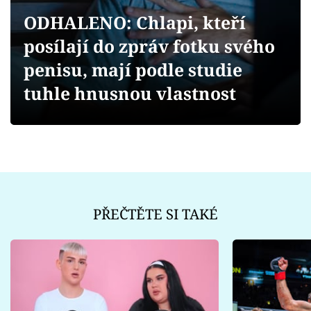
Sex a vztahy
ODHALENO: Chlapi, kteří
Videa
posílají do zpráv fotku svého
penisu, mají podle studie
Sledujte prima+
tuhle hnusnou vlastnost
Přihlášení
Sledujte nás
PŘEČTĚTE SI TAKÉ