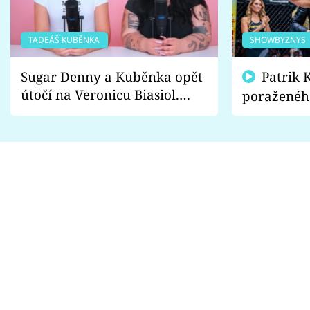
TADEÁŠ KUBĚNKA
SHOWBYZNYS
Sugar Denny a Kuběnka opět
Patrik Kincl se zastal
útočí na Veronicu Biasiol.
poraženéh
Proč je podle nich falešná a
fanoušci n
lže o své nevěře?