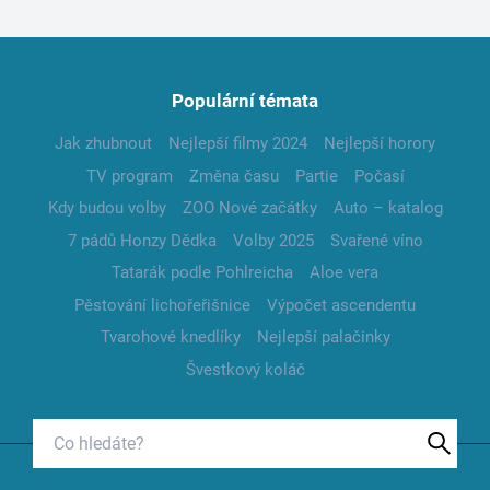
Populární témata
Jak zhubnout
Nejlepší filmy 2024
Nejlepší horory
TV program
Změna času
Partie
Počasí
Kdy budou volby
ZOO Nové začátky
Auto – katalog
7 pádů Honzy Dědka
Volby 2025
Svařené víno
Tatarák podle Pohlreicha
Aloe vera
Pěstování lichořeřišnice
Výpočet ascendentu
Tvarohové knedlíky
Nejlepší palačinky
Švestkový koláč