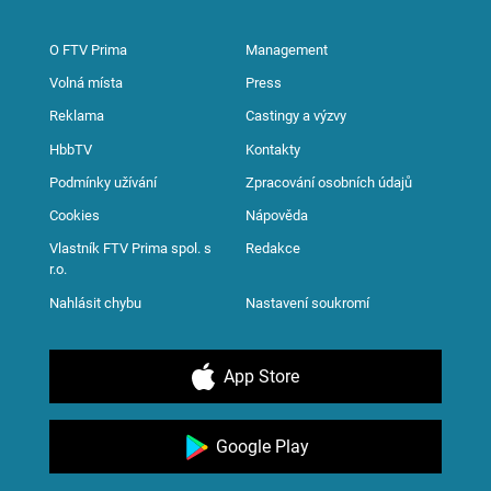
O FTV Prima
Management
Volná místa
Press
Reklama
Castingy a výzvy
HbbTV
Kontakty
Podmínky užívání
Zpracování osobních údajů
Cookies
Nápověda
Vlastník FTV Prima spol. s
Redakce
r.o.
Nahlásit chybu
Nastavení soukromí
App Store
Google Play