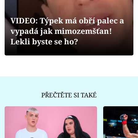
Sex a vztahy
Videa
VIDEO: Týpek má obří palec a
vypadá jak mimozemšťan!
Sledujte prima+
Lekli byste se ho?
Přihlášení
Sledujte nás
PŘEČTĚTE SI TAKÉ