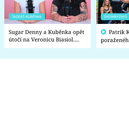
TADEÁŠ KUBĚNKA
SHOWBYZNYS
Sugar Denny a Kuběnka opět
Patrik Kincl se zastal
útočí na Veronicu Biasiol.
poraženéh
Proč je podle nich falešná a
fanoušci n
lže o své nevěře?