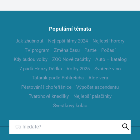
Populární témata
Jak zhubnout
Nejlepší filmy 2024
Nejlepší horory
TV program
Změna času
Partie
Počasí
Kdy budou volby
ZOO Nové začátky
Auto – katalog
7 pádů Honzy Dědka
Volby 2025
Svařené víno
Tatarák podle Pohlreicha
Aloe vera
Pěstování lichořeřišnice
Výpočet ascendentu
Tvarohové knedlíky
Nejlepší palačinky
Švestkový koláč