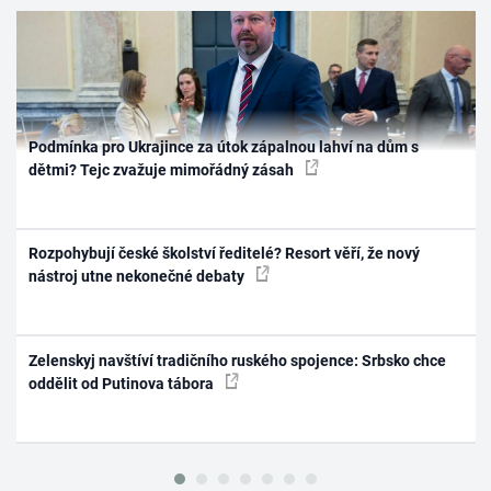
Podmínka pro Ukrajince za útok zápalnou lahví na dům s
dětmi? Tejc zvažuje mimořádný zásah
Rozpohybují české školství ředitelé? Resort věří, že nový
nástroj utne nekonečné debaty
Zelenskyj navštíví tradičního ruského spojence: Srbsko chce
oddělit od Putinova tábora