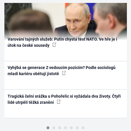
Varování tajných služeb: Putin chystá test NATO. Ve hře je i
útok na české sousedy
Vyhýbá se generace Z vedoucím pozicím? Podle sociologů
mladí kariéru obětují jistotě
Tragická čelní srážka u Pohořelic si vyžádala dva životy. Čtyři
lidé utrpěli těžká zranění