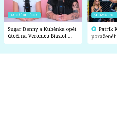
TADEÁŠ KUBĚNKA
SHOWBYZNYS
Sugar Denny a Kuběnka opět
Patrik Kincl se zastal
útočí na Veronicu Biasiol.
poraženéh
Proč je podle nich falešná a
fanoušci n
lže o své nevěře?