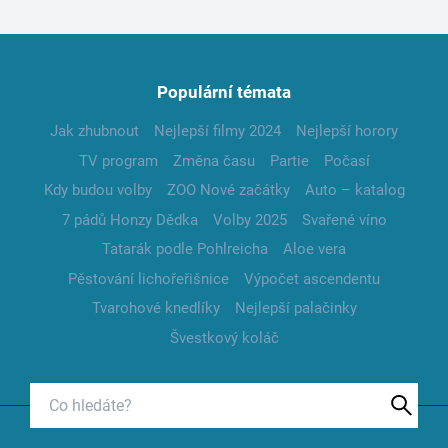
Populární témata
Jak zhubnout
Nejlepší filmy 2024
Nejlepší horory
TV program
Změna času
Partie
Počasí
Kdy budou volby
ZOO Nové začátky
Auto – katalog
7 pádů Honzy Dědka
Volby 2025
Svařené víno
Tatarák podle Pohlreicha
Aloe vera
Pěstování lichořeřišnice
Výpočet ascendentu
Tvarohové knedlíky
Nejlepší palačinky
Švestkový koláč