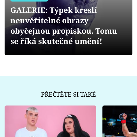
Sex a vztahy
GALERIE: Týpek kreslí
Videa
neuvěřitelné obrazy
obyčejnou propiskou. Tomu
Sledujte prima+
se říká skutečné umění!
Přihlášení
Sledujte nás
PŘEČTĚTE SI TAKÉ