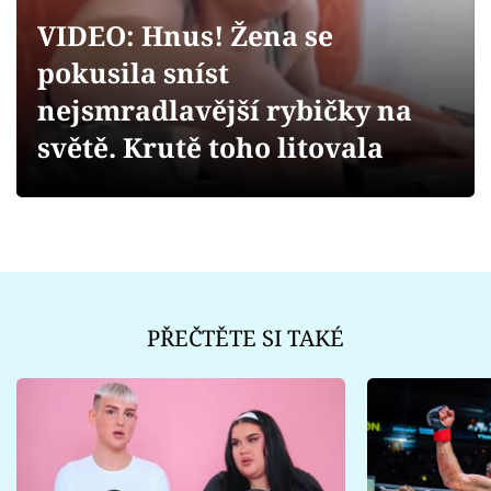
Sex a vztahy
VIDEO: Hnus! Žena se
Videa
pokusila sníst
nejsmradlavější rybičky na
Sledujte prima+
světě. Krutě toho litovala
Přihlášení
Sledujte nás
PŘEČTĚTE SI TAKÉ