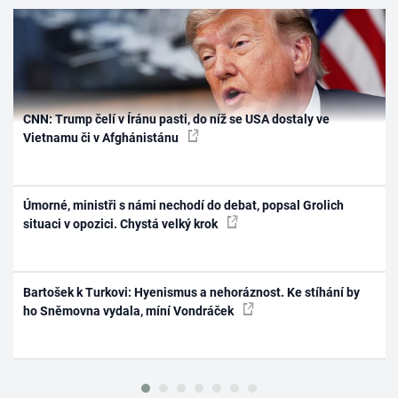
CNN: Trump čelí v Íránu pasti, do níž se USA dostaly ve
Vietnamu či v Afghánistánu
Úmorné, ministři s námi nechodí do debat, popsal Grolich
situaci v opozici. Chystá velký krok
Bartošek k Turkovi: Hyenismus a nehoráznost. Ke stíhání by
ho Sněmovna vydala, míní Vondráček