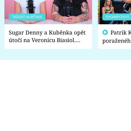
TADEÁŠ KUBĚNKA
SHOWBYZNYS
Sugar Denny a Kuběnka opět
Patrik Kincl se zastal
útočí na Veronicu Biasiol.
poraženéh
Proč je podle nich falešná a
fanoušci n
lže o své nevěře?