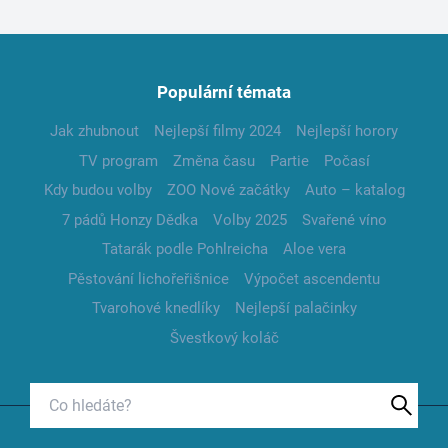
Populární témata
Jak zhubnout
Nejlepší filmy 2024
Nejlepší horory
TV program
Změna času
Partie
Počasí
Kdy budou volby
ZOO Nové začátky
Auto – katalog
7 pádů Honzy Dědka
Volby 2025
Svařené víno
Tatarák podle Pohlreicha
Aloe vera
Pěstování lichořeřišnice
Výpočet ascendentu
Tvarohové knedlíky
Nejlepší palačinky
Švestkový koláč