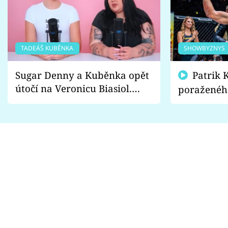
TADEÁŠ KUBĚNKA
SHOWBYZNYS
Sugar Denny a Kuběnka opět
Patrik Kincl se zastal
útočí na Veronicu Biasiol.
poraženéh
Proč je podle nich falešná a
fanoušci n
lže o své nevěře?