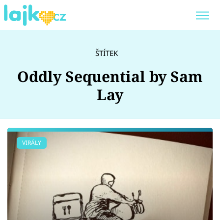
Trendy:
KARLOS VÉMOLA
ONLYFANS
ŠTÍTEK
SHOPAHOLICADEL
CLASH OF THE STARS
Oddly Sequential by Sam
Lay
Témata
VIRÁLY
Showbyznys
Youtubeři
Virály