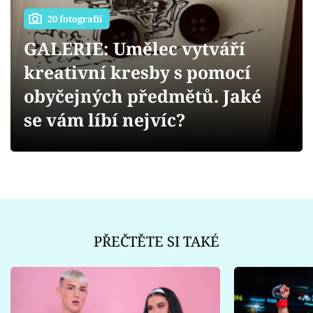
Sex a vztahy
20 fotografií
Videa
GALERIE: Umělec vytváří
kreativní kresby s pomocí
Sledujte prima+
obyčejných předmětů. Jaké
Přihlášení
se vám líbí nejvíc?
Sledujte nás
PŘEČTĚTE SI TAKÉ