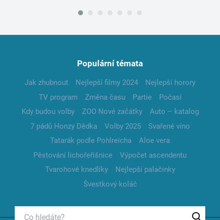
Populární témata
Jak zhubnout
Nejlepší filmy 2024
Nejlepší horory
TV program
Změna času
Partie
Počasí
Kdy budou volby
ZOO Nové začátky
Auto – katalog
7 pádů Honzy Dědka
Volby 2025
Svařené víno
Tatarák podle Pohlreicha
Aloe vera
Pěstování lichořeřišnice
Výpočet ascendentu
Tvarohové knedlíky
Nejlepší palačinky
Švestkový koláč