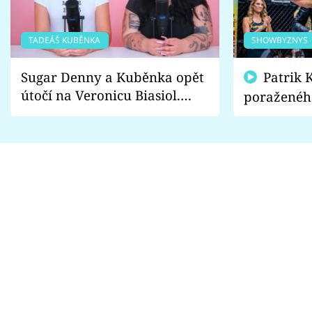
TADEÁŠ KUBĚNKA
SHOWBYZNYS
Sugar Denny a Kuběnka opět
Patrik Kincl se zastal
útočí na Veronicu Biasiol.
poraženéh
Proč je podle nich falešná a
fanoušci n
lže o své nevěře?