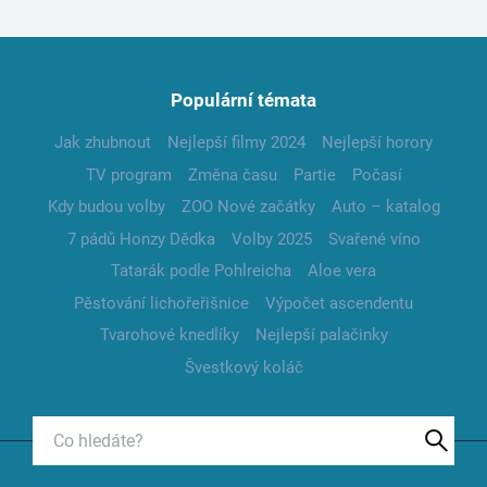
Populární témata
Jak zhubnout
Nejlepší filmy 2024
Nejlepší horory
TV program
Změna času
Partie
Počasí
Kdy budou volby
ZOO Nové začátky
Auto – katalog
7 pádů Honzy Dědka
Volby 2025
Svařené víno
Tatarák podle Pohlreicha
Aloe vera
Pěstování lichořeřišnice
Výpočet ascendentu
Tvarohové knedlíky
Nejlepší palačinky
Švestkový koláč