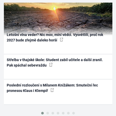
Letošní vlna veder? Nic moc, míní vědci. Vysvětlili, proč rok
2027 bude zřejmě daleko horší
Střelba v thajské škole: Student zabil učitele a další zranil.
Pak spáchal sebevraždu
Poslední rozloučení s Milanem Knížákem: Smuteční řec
pronesou Klaus i Klempíř