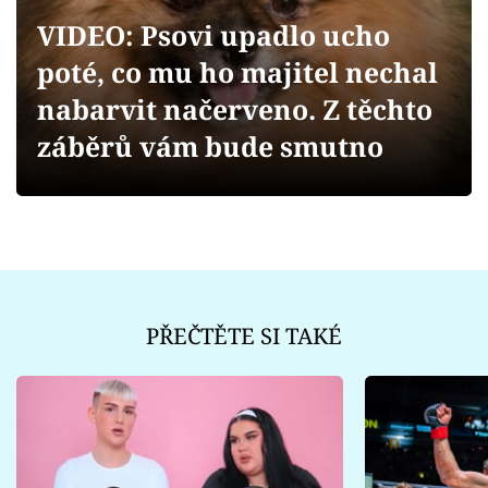
Sex a vztahy
VIDEO: Psovi upadlo ucho
Videa
poté, co mu ho majitel nechal
nabarvit načerveno. Z těchto
Sledujte prima+
záběrů vám bude smutno
Přihlášení
Sledujte nás
PŘEČTĚTE SI TAKÉ