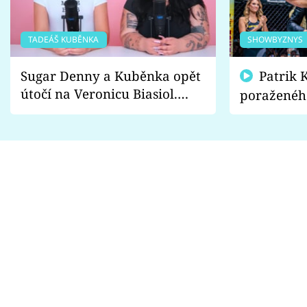
TADEÁŠ KUBĚNKA
SHOWBYZNYS
Sugar Denny a Kuběnka opět
Patrik Kincl se zastal
útočí na Veronicu Biasiol.
poraženéh
Proč je podle nich falešná a
fanoušci n
lže o své nevěře?