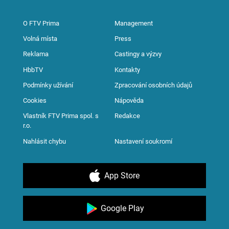
O FTV Prima
Management
Volná místa
Press
Reklama
Castingy a výzvy
HbbTV
Kontakty
Podmínky užívání
Zpracování osobních údajů
Cookies
Nápověda
Vlastník FTV Prima spol. s
Redakce
r.o.
Nahlásit chybu
Nastavení soukromí
App Store
Google Play