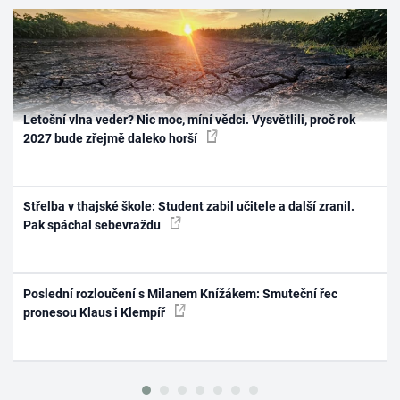
Letošní vlna veder? Nic moc, míní vědci. Vysvětlili, proč rok
2027 bude zřejmě daleko horší
Střelba v thajské škole: Student zabil učitele a další zranil.
Pak spáchal sebevraždu
Poslední rozloučení s Milanem Knížákem: Smuteční řec
pronesou Klaus i Klempíř