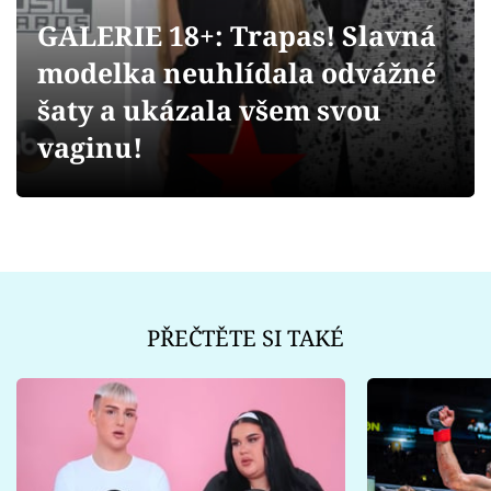
Sex a vztahy
GALERIE 18+: Trapas! Slavná
Videa
modelka neuhlídala odvážné
šaty a ukázala všem svou
Sledujte prima+
vaginu!
Přihlášení
Sledujte nás
PŘEČTĚTE SI TAKÉ