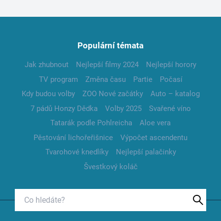
Populární témata
Jak zhubnout
Nejlepší filmy 2024
Nejlepší horory
TV program
Změna času
Partie
Počasí
Kdy budou volby
ZOO Nové začátky
Auto – katalog
7 pádů Honzy Dědka
Volby 2025
Svařené víno
Tatarák podle Pohlreicha
Aloe vera
Pěstování lichořeřišnice
Výpočet ascendentu
Tvarohové knedlíky
Nejlepší palačinky
Švestkový koláč