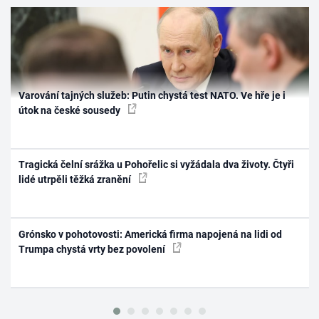
Varování tajných služeb: Putin chystá test NATO. Ve hře je i
útok na české sousedy
Tragická čelní srážka u Pohořelic si vyžádala dva životy. Čtyři
lidé utrpěli těžká zranění
Grónsko v pohotovosti: Americká firma napojená na lidi od
Trumpa chystá vrty bez povolení