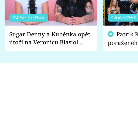
TADEÁŠ KUBĚNKA
SHOWBYZNYS
Sugar Denny a Kuběnka opět
Patrik Kincl se zastal
útočí na Veronicu Biasiol.
poraženéh
Proč je podle nich falešná a
fanoušci n
lže o své nevěře?