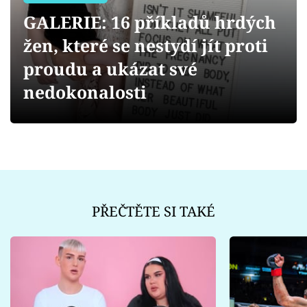
Sex a vztahy
GALERIE: 16 příkladů hrdých
Videa
žen, které se nestydí jít proti
proudu a ukázat své
Sledujte prima+
nedokonalosti
Přihlášení
Sledujte nás
PŘEČTĚTE SI TAKÉ