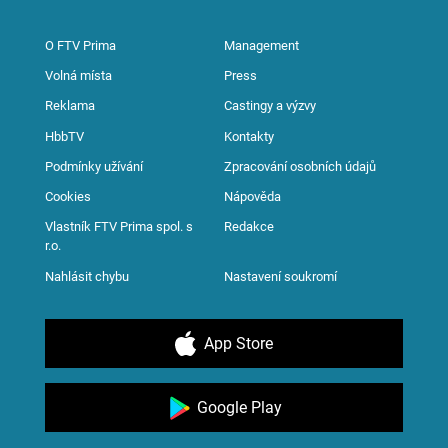
O FTV Prima
Management
Volná místa
Press
Reklama
Castingy a výzvy
HbbTV
Kontakty
Podmínky užívání
Zpracování osobních údajů
Cookies
Nápověda
Vlastník FTV Prima spol. s
Redakce
r.o.
Nahlásit chybu
Nastavení soukromí
App Store
Google Play