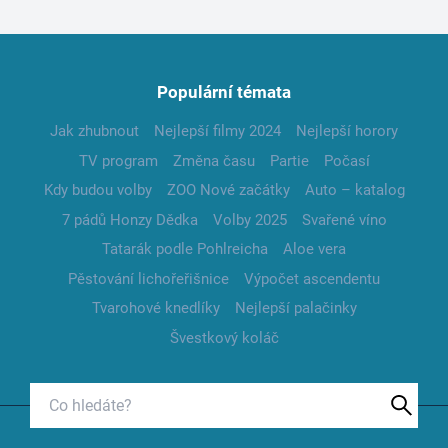
Populární témata
Jak zhubnout
Nejlepší filmy 2024
Nejlepší horory
TV program
Změna času
Partie
Počasí
Kdy budou volby
ZOO Nové začátky
Auto – katalog
7 pádů Honzy Dědka
Volby 2025
Svařené víno
Tatarák podle Pohlreicha
Aloe vera
Pěstování lichořeřišnice
Výpočet ascendentu
Tvarohové knedlíky
Nejlepší palačinky
Švestkový koláč