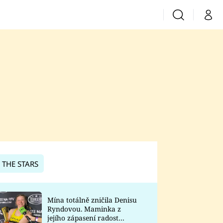
Vyhledávání
Můj 
Prima+
CNN Prima News
Prima Fresh
Prima Living
Prima Zoom
 THE STARS
Prima Lajk
Mína totálně zničila Denisu
Ryndovou. Maminka z
Sledujte nás
jejího zápasení radost