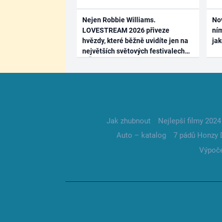
Nejen Robbie Williams.
No
LOVESTREAM 2026 přiveze
ním
hvězdy, které běžně uvidíte jen na
ja
největších světových festivalech
Jak zhubnout
Nejlepší filmy 2024
Auto – katalog
7 pádů Honzy 
Výpoče