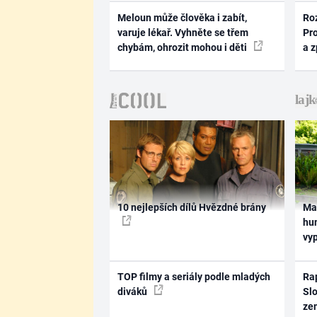
Meloun může člověka i zabít,
Ro
varuje lékař. Vyhněte se třem
Pr
chybám, ohrozit mohou i děti
a 
10 nejlepších dílů Hvězdné brány
Ma
hum
vy
TOP filmy a seriály podle mladých
Rap
diváků
Slo
ze