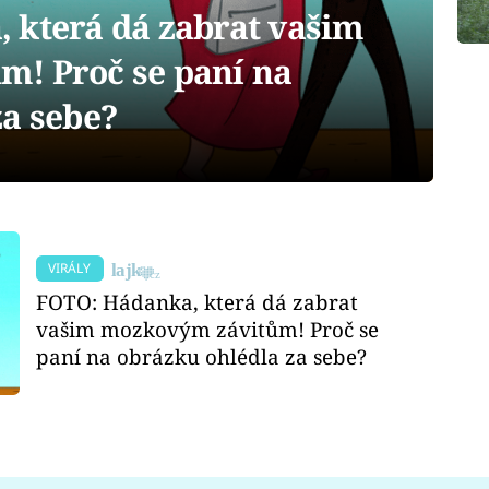
 která dá zabrat vašim
! Proč se paní na
za sebe?
VIRÁLY
FOTO: Hádanka, která dá zabrat
vašim mozkovým závitům! Proč se
paní na obrázku ohlédla za sebe?