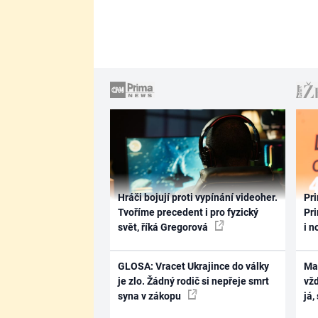
Hráči bojují proti vypínání videoher.
Pri
Tvoříme precedent i pro fyzický
Pri
svět, říká Gregorová
i n
GLOSA: Vracet Ukrajince do války
Ma
je zlo. Žádný rodič si nepřeje smrt
vž
syna v zákopu
já,