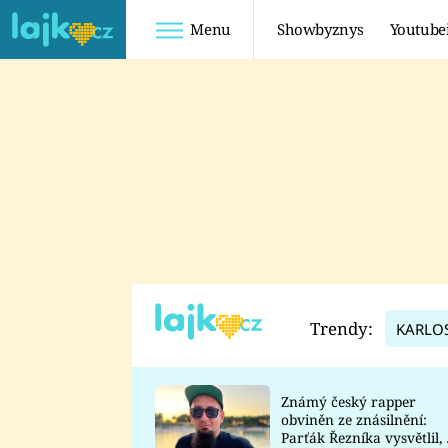
Menu
Showbyznys
Youtube
Youtuberky
Youtubeři
SHOPAHOLICADEL
FATTYPILLOW
ANNA ŠULC
FREESCOOT
SUGAR DENNY
ADAM KAJUMI
LADUŠKA
TADEÁŠ KUBĚNKA
DOMINIKA
DATEL
Trendy:
KARLO
MYSLIVCOVÁ
Známý český rapper
obviněn ze znásilnění:
Parťák Řezníka vysvětlil, 