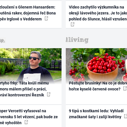
zloučení s Glenem Hansardem:
Video zachytilo výzkumníka na
outěná rakev, dojemná řeč Bona
okraji lávového jezera. Je to jak
zpěv Irglové s Vedderem
pohled do Slunce, hlásil vzruše
rtyho frky: Táta kvůli mému
Pěstujte brusinky! Na co je dobr
oru málem přišel o práci,
hořce kyselé červené ovoce?
práví kontroverzní Řezník
per Vercetti vyfasoval na
9 tipů s kostkami ledu: Vyhladí
vensku 5 let vězení, pak bude ze
zmačkané šaty i zalijí květiny
mě vyhoštěn