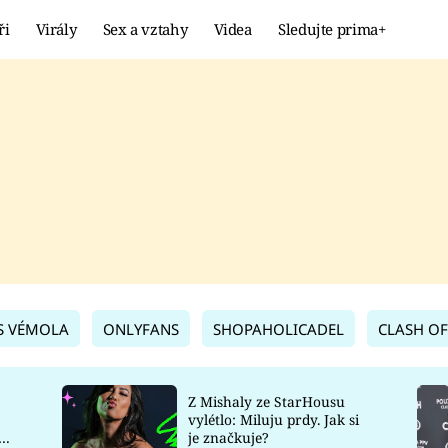
ři
Virály
Sex a vztahy
Videa
Sledujte prima+
Showbyznys
Extrém
VIRÁLY
KURIOZITY
VIDEA
KVÍZY
S VÉMOLA
ONLYFANS
SHOPAHOLICADEL
CLASH OF
Z Mishaly ze StarHousu
vylétlo: Miluju prdy. Jak si
co
je značkuje?