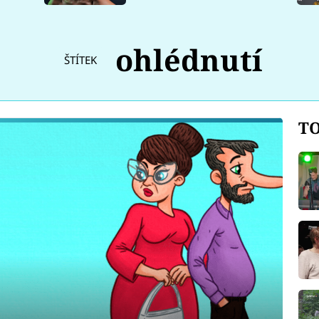
ohlédnutí
ŠTÍTEK
TO