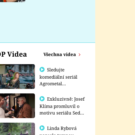
nemá
P Videa
Všechna videa
Sledujte
komediální seriál
Agrometal
exkluzivně na
prima+
Exkluzivně: Josef
Klíma promluvil o
motivu seriálu Sedm
schodů k moci
Linda Rybová