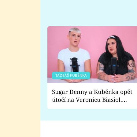
TADEÁŠ KUBĚNKA
Sugar Denny a Kuběnka opět
útočí na Veronicu Biasiol.
Proč je podle nich falešná a
lže o své nevěře?