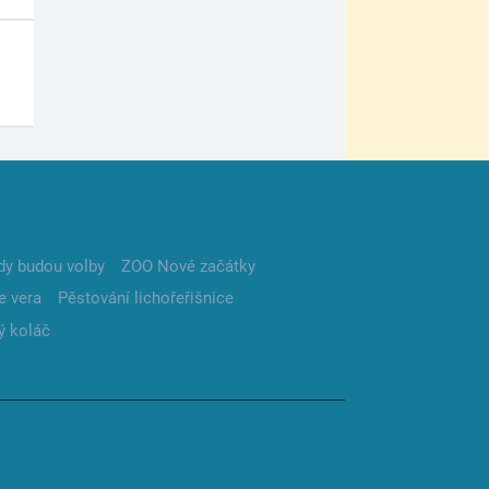
dy budou volby
ZOO Nové začátky
e vera
Pěstování lichořeřišnice
ý koláč