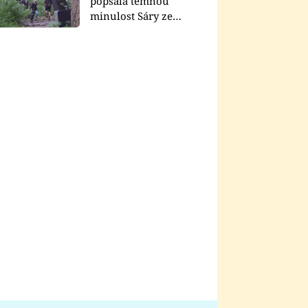
popsala temnou
minulost Sáry ze
seriálu Zákony vlka