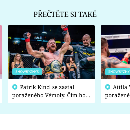
PŘEČTĚTE SI TAKÉ
SHOWBYZNYS
SHOWBYZNY
Patrik Kincl se zastal
Attila Végh podpořil
poraženého Vémoly. Čím ho
poražené
fanoušci naštvali?
chce radě
s vítězem