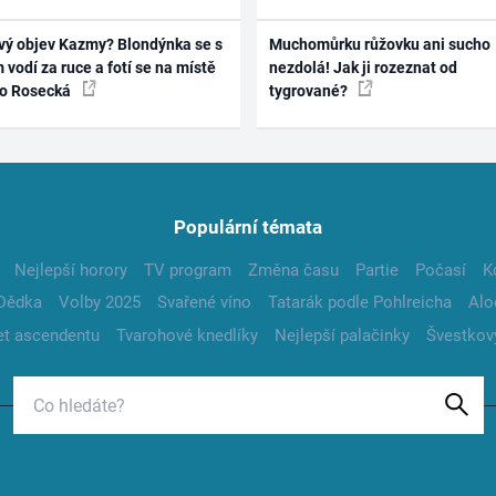
vý objev Kazmy? Blondýnka se s
Muchomůrku růžovku ani sucho
 vodí za ruce a fotí se na místě
nezdolá! Jak ji rozeznat od
ko Rosecká
tygrované?
Populární témata
Nejlepší horory
TV program
Změna času
Partie
Počasí
K
Dědka
Volby 2025
Svařené víno
Tatarák podle Pohlreicha
Alo
t ascendentu
Tvarohové knedlíky
Nejlepší palačinky
Švestkov