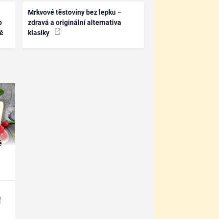
Mrkvové těstoviny bez lepku –
o
zdravá a originální alternativa
ně
klasiky
é