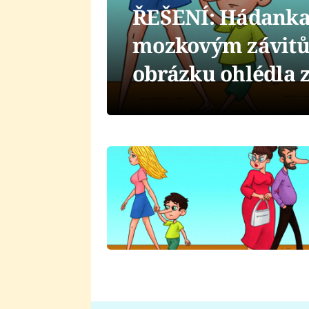
ŘEŠENÍ: Hádanka,
mozkovým závitům
obrázku ohlédla 