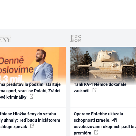
ma představila podzim: startuje
Tank KV-1 Němce dokonale
ma sport, vrací se Polabí, Zrádci
zaskočil
ové kriminálky
thiase Hložka ženy do vztahu
Operace Entebbe ukázala
dy uhnaly: Teď budu iniciátorem
schopnosti Izraele. Při
 slibuje zpěvák
osvobozování rukojmích padl br
premiéra