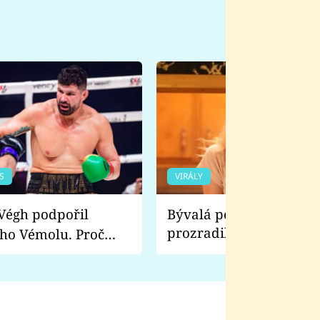
S
VIRÁLY
Bývalá pornoherečka
prozradila, co ji šokova
ho Vémolu. Proč
natáčení Euforie. Vážně
ji zápasit s ním než
bylo drsnější než hanba
 Kinclem?
filmy?