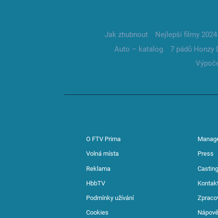
Jak zhubnout
Nejlepší filmy 2024
Auto – katalog
7 pádů Honzy 
Výpoče
O FTV Prima
Manag
Volná místa
Press
Reklama
Casting
HbbTV
Kontak
Podmínky užívání
Zpraco
Cookies
Nápov