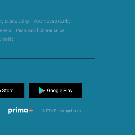
dy budou volby
ZOO Nové začátky
e vera
Pěstování lichořeřišnice
ý koláč
 Store
Google Play
© FTV Prima spol. s r.o.