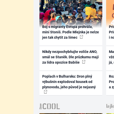
Boj s migranty Evropa prohrála,
Pri
míní Stoniš. Podle Mlejnka je nelze
Pri
jen tak chytit za límec
i n
Nikdy nezpochybňujte voliče ANO,
Ma
smál se Staněk. Dle průzkumu mají
vž
za lídra opozice Babiše
já,
Poplach v Bulharsku: Dron plný
Ro
výbušnin explodoval kousek od
Pr
plynovodu, jeho původ je nejasný
a 