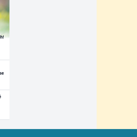
h!
se
é