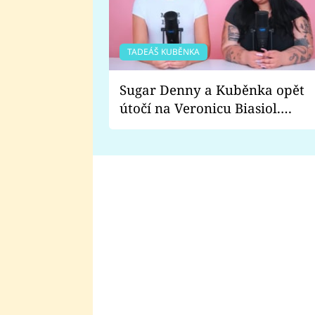
TADEÁŠ KUBĚNKA
Sugar Denny a Kuběnka opět
útočí na Veronicu Biasiol.
Proč je podle nich falešná a
lže o své nevěře?