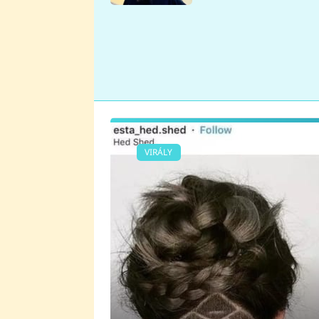
se v Plzni stalo
VIRÁLY