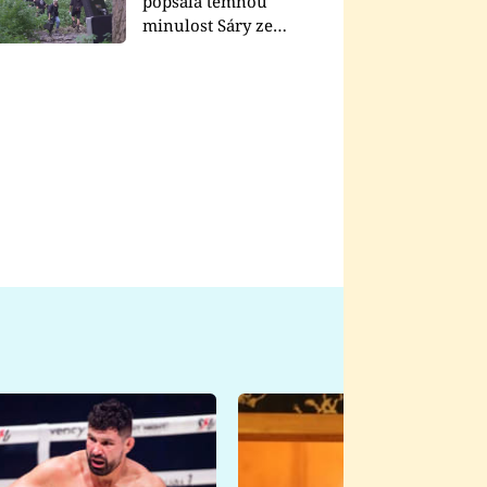
popsala temnou
minulost Sáry ze
seriálu Zákony vlka