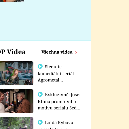
nemá
P Videa
Všechna videa
Sledujte
komediální seriál
Agrometal
exkluzivně na
prima+
Exkluzivně: Josef
Klíma promluvil o
motivu seriálu Sedm
schodů k moci
Linda Rybová