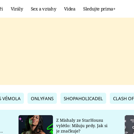
ři
Virály
Sex a vztahy
Videa
Sledujte prima+
Showbyznys
Extrém
VIRÁLY
KURIOZITY
VIDEA
KVÍZY
S VÉMOLA
ONLYFANS
SHOPAHOLICADEL
CLASH OF
Z Mishaly ze StarHousu
vylétlo: Miluju prdy. Jak si
co
je značkuje?