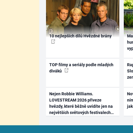
10 nejlepších dílů Hvězdné brány
Ma
hum
vy
TOP filmy a seriály podle mladých
Rap
diváků
Slo
ze
Nejen Robbie Williams.
No
LOVESTREAM 2026 přiveze
ním
hvězdy, které běžně uvidíte jen na
ja
největších světových festivalech