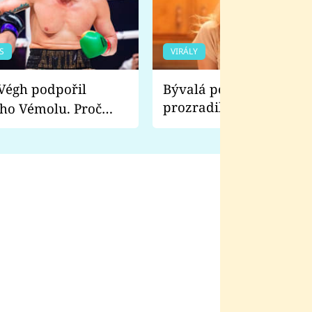
S
VIRÁLY
Bývalá pornoherečka
prozradila, co ji šokova
ho Vémolu. Proč
natáčení Euforie. Vážně
ji zápasit s ním než
bylo drsnější než hanba
 Kinclem?
filmy?