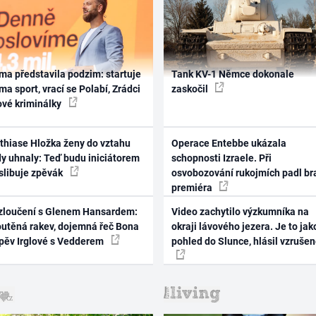
ma představila podzim: startuje
Tank KV-1 Němce dokonale
ma sport, vrací se Polabí, Zrádci
zaskočil
ové kriminálky
thiase Hložka ženy do vztahu
Operace Entebbe ukázala
dy uhnaly: Teď budu iniciátorem
schopnosti Izraele. Při
 slibuje zpěvák
osvobozování rukojmích padl br
premiéra
zloučení s Glenem Hansardem:
Video zachytilo výzkumníka na
outěná rakev, dojemná řeč Bona
okraji lávového jezera. Je to jak
zpěv Irglové s Vedderem
pohled do Slunce, hlásil vzruše