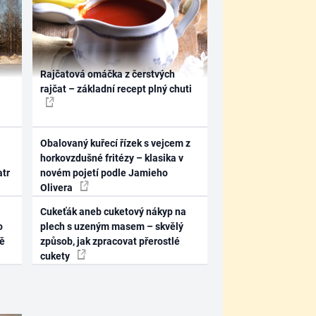
Rajčatová omáčka z čerstvých
rajčat – základní recept plný chuti
Obalovaný kuřecí řízek s vejcem z
horkovzdušné fritézy – klasika v
atr
novém pojetí podle Jamieho
Olivera
Cukeťák aneb cuketový nákyp na
o
plech s uzeným masem – skvělý
ně
způsob, jak zpracovat přerostlé
cukety