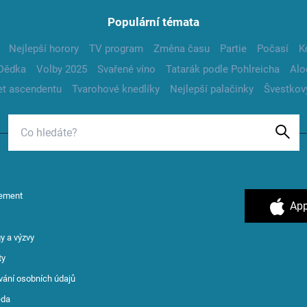
Populární témata
Nejlepší horory
TV program
Změna času
Partie
Počasí
K
Dědka
Volby 2025
Svařené víno
Tatarák podle Pohlreicha
Alo
t ascendentu
Tvarohové knedlíky
Nejlepší palačinky
Švestkov
ement
App
y a výzvy
ty
vání osobních údajů
ěda