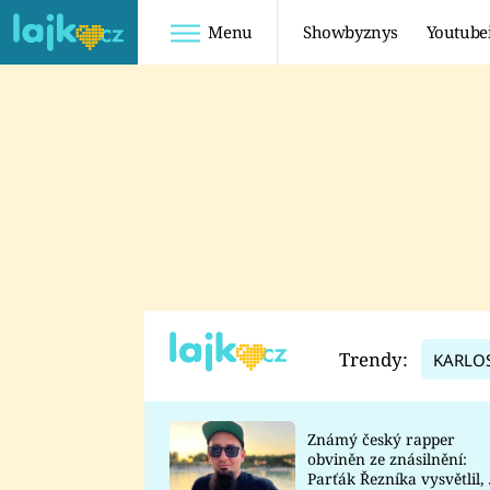
Menu
Showbyznys
Youtube
Youtuberky
Youtubeři
SHOPAHOLICADEL
FATTYPILLOW
ANNA ŠULC
FREESCOOT
SUGAR DENNY
ADAM KAJUMI
LADUŠKA
TADEÁŠ KUBĚNKA
DOMINIKA
DATEL
Trendy:
KARLO
MYSLIVCOVÁ
Známý český rapper
obviněn ze znásilnění:
Parťák Řezníka vysvětlil, 