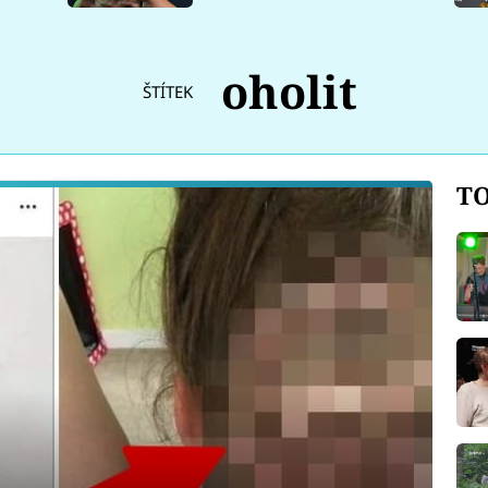
oholit
ŠTÍTEK
TO