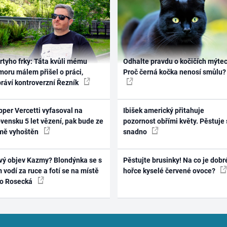
rtyho frky: Táta kvůli mému
Odhalte pravdu o kočičích mýtec
oru málem přišel o práci,
Proč černá kočka nenosí smůlu?
práví kontroverzní Řezník
per Vercetti vyfasoval na
Ibišek americký přitahuje
vensku 5 let vězení, pak bude ze
pozornost obřími květy. Pěstuje 
mě vyhoštěn
snadno
vý objev Kazmy? Blondýnka se s
Pěstujte brusinky! Na co je dobr
 vodí za ruce a fotí se na místě
hořce kyselé červené ovoce?
ko Rosecká