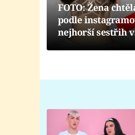
FOTO: Žena chtěla
podle instagramo
nejhorší sestřih 