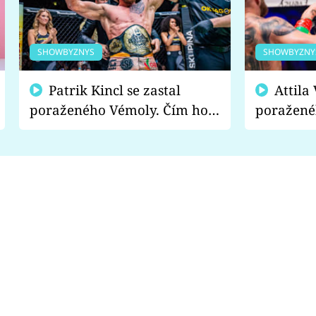
SHOWBYZNYS
SHOWBYZNY
Patrik Kincl se zastal
Attila Végh podpořil
poraženého Vémoly. Čím ho
poražené
fanoušci naštvali?
chce radě
s vítězem