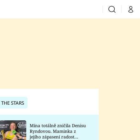
Vyhledávání
Můj 
Prima+
CNN Prima News
Prima Fresh
Prima Living
Prima Zoom
 THE STARS
Prima Lajk
Mína totálně zničila Denisu
Ryndovou. Maminka z
Sledujte nás
jejího zápasení radost