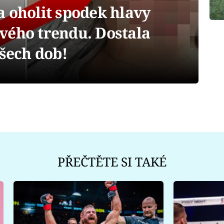
 oholit spodek hlavy
vého trendu. Dostala
všech dob!
PŘEČTĚTE SI TAKÉ