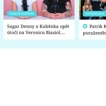
TADEÁŠ KUBĚNKA
SHOWBYZNYS
Sugar Denny a Kuběnka opět
Patrik Kincl se zastal
útočí na Veronicu Biasiol.
poraženéh
Proč je podle nich falešná a
fanoušci n
lže o své nevěře?