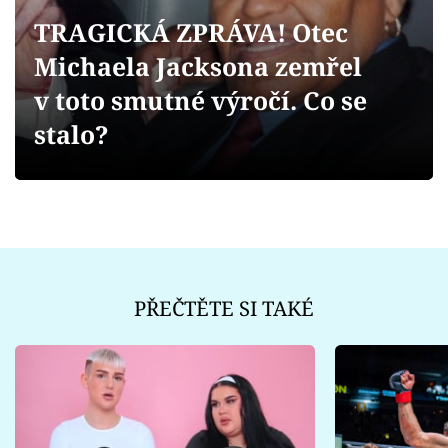
Sex a vztahy
TRAGICKÁ ZPRÁVA! Otec
Videa
Michaela Jacksona zemřel
v toto smutné výročí. Co se
Sledujte prima+
stalo?
Přihlášení
Sledujte nás
PŘEČTĚTE SI TAKÉ