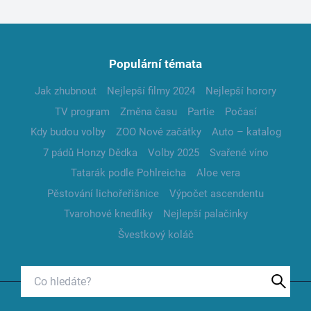
Populární témata
Jak zhubnout
Nejlepší filmy 2024
Nejlepší horory
TV program
Změna času
Partie
Počasí
Kdy budou volby
ZOO Nové začátky
Auto – katalog
7 pádů Honzy Dědka
Volby 2025
Svařené víno
Tatarák podle Pohlreicha
Aloe vera
Pěstování lichořeřišnice
Výpočet ascendentu
Tvarohové knedlíky
Nejlepší palačinky
Švestkový koláč