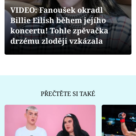
Sex a vztahy
VIDEO: Fanoušek okradl
Videa
Billie Eilish během jejího
koncertu! Tohle zpěvačka
Sledujte prima+
drzému zloději vzkázala
Přihlášení
Sledujte nás
PŘEČTĚTE SI TAKÉ