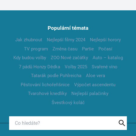
Populární témata
Jak zhubnout
Nejlepší filmy 2024
Nejlepší horory
TV program
Změna času
Partie
Počasí
Kdy budou volby
ZOO Nové začátky
Auto – katalog
7 pádů Honzy Dědka
Volby 2025
Svařené víno
Tatarák podle Pohlreicha
Aloe vera
Pěstování lichořeřišnice
Výpočet ascendentu
Tvarohové knedlíky
Nejlepší palačinky
Švestkový koláč