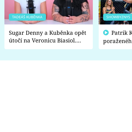
TADEÁŠ KUBĚNKA
SHOWBYZNYS
Sugar Denny a Kuběnka opět
Patrik Kincl se zastal
útočí na Veronicu Biasiol.
poraženéh
Proč je podle nich falešná a
fanoušci n
lže o své nevěře?