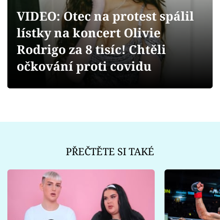
Sex a vztahy
VIDEO: Otec na protest spálil
Videa
lístky na koncert Olivie
Rodrigo za 8 tisíc! Chtěli
Sledujte prima+
očkování proti covidu
Přihlášení
Sledujte nás
PŘEČTĚTE SI TAKÉ