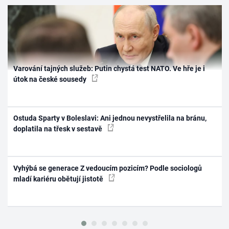
Varování tajných služeb: Putin chystá test NATO. Ve hře je i
útok na české sousedy
Ostuda Sparty v Boleslavi: Ani jednou nevystřelila na bránu,
doplatila na třesk v sestavě
Vyhýbá se generace Z vedoucím pozicím? Podle sociologů
mladí kariéru obětují jistotě