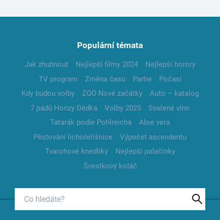
Populární témata
Jak zhubnout
Nejlepší filmy 2024
Nejlepší horory
TV program
Změna času
Partie
Počasí
Kdy budou volby
ZOO Nové začátky
Auto – katalog
7 pádů Honzy Dědka
Volby 2025
Svařené víno
Tatarák podle Pohlreicha
Aloe vera
Pěstování lichořeřišnice
Výpočet ascendentu
Tvarohové knedlíky
Nejlepší palačinky
Švestkový koláč