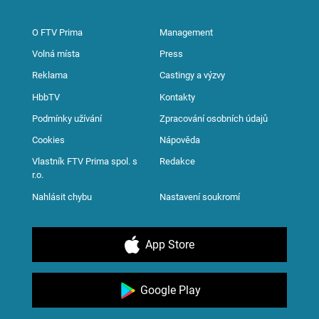
O FTV Prima
Management
Volná místa
Press
Reklama
Castingy a výzvy
HbbTV
Kontakty
Podmínky užívání
Zpracování osobních údajů
Cookies
Nápověda
Vlastník FTV Prima spol. s
Redakce
r.o.
Nahlásit chybu
Nastavení soukromí
App Store
Google Play