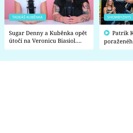
TADEÁŠ KUBĚNKA
SHOWBYZNYS
Sugar Denny a Kuběnka opět
Patrik Kincl se zastal
útočí na Veronicu Biasiol.
poraženéh
Proč je podle nich falešná a
fanoušci n
lže o své nevěře?