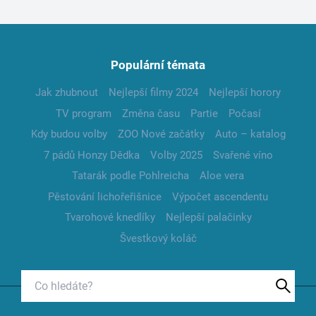
Populární témata
Jak zhubnout
Nejlepší filmy 2024
Nejlepší horory
TV program
Změna času
Partie
Počasí
Kdy budou volby
ZOO Nové začátky
Auto – katalog
7 pádů Honzy Dědka
Volby 2025
Svařené víno
Tatarák podle Pohlreicha
Aloe vera
Pěstování lichořeřišnice
Výpočet ascendentu
Tvarohové knedlíky
Nejlepší palačinky
Švestkový koláč