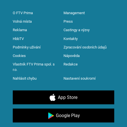
O FTV Prima
Management
Volná místa
Press
Reklama
Castingy a výzvy
HbbTV
Kontakty
Podmínky užívání
Zpracování osobních údajů
Cookies
Nápověda
Vlastník FTV Prima spol. s
Redakce
r.o.
Nahlásit chybu
Nastavení soukromí
App Store
Google Play