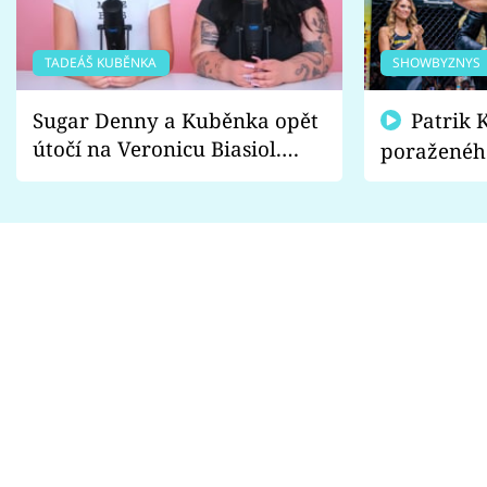
TADEÁŠ KUBĚNKA
SHOWBYZNYS
Sugar Denny a Kuběnka opět
Patrik Kincl se zastal
útočí na Veronicu Biasiol.
poraženéh
Proč je podle nich falešná a
fanoušci n
lže o své nevěře?