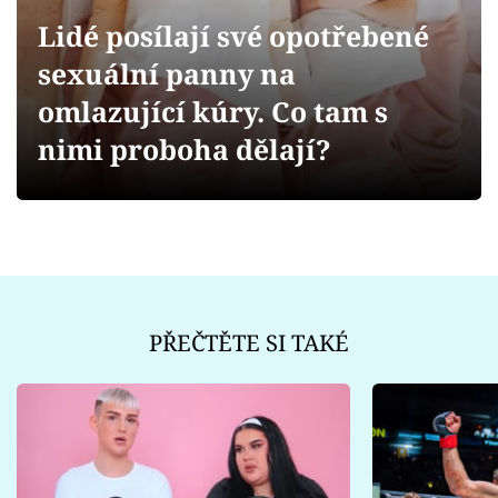
Sex a vztahy
Lidé posílají své opotřebené
Videa
sexuální panny na
omlazující kúry. Co tam s
Sledujte prima+
nimi proboha dělají?
Přihlášení
Sledujte nás
PŘEČTĚTE SI TAKÉ