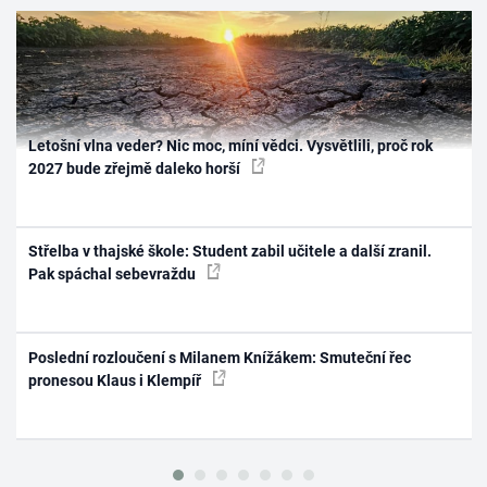
Letošní vlna veder? Nic moc, míní vědci. Vysvětlili, proč rok
2027 bude zřejmě daleko horší
Střelba v thajské škole: Student zabil učitele a další zranil.
Pak spáchal sebevraždu
Poslední rozloučení s Milanem Knížákem: Smuteční řec
pronesou Klaus i Klempíř