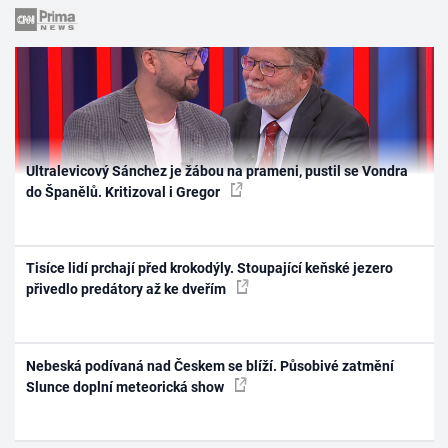
Ultralevicový Sánchez je žábou na prameni, pustil se Vondra
do Španělů. Kritizoval i Gregor
Tisíce lidí prchají před krokodýly. Stoupající keňské jezero
přivedlo predátory až ke dveřím
Nebeská podívaná nad Českem se blíží. Působivé zatmění
Slunce doplní meteorická show