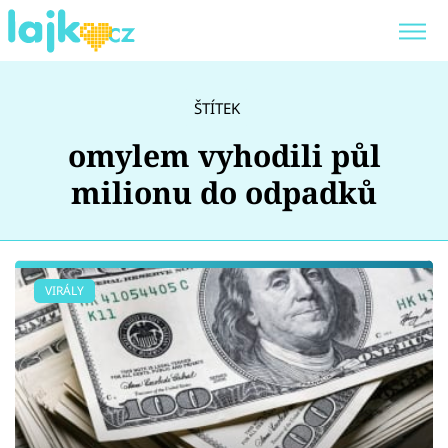
Trendy:
KARLOS VÉMOLA
ONLYFANS
ŠTÍTEK
SHOPAHOLICADEL
CLASH OF THE STARS
omylem vyhodili půl
milionu do odpadků
Témata
VIRÁLY
Showbyznys
Youtubeři
Virály