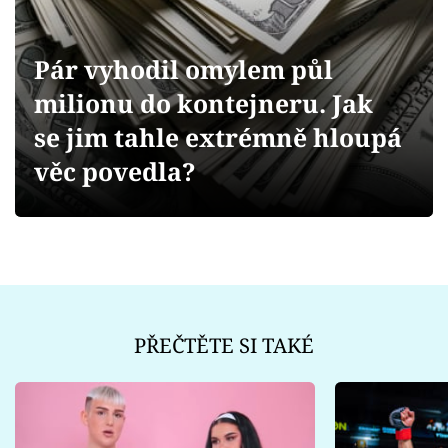
Sex a vztahy
Videa
Pár vyhodil omylem půl
milionu do kontejneru. Jak
Sledujte prima+
se jim tahle extrémně hloupá
Přihlášení
věc povedla?
Sledujte nás
PŘEČTĚTE SI TAKÉ