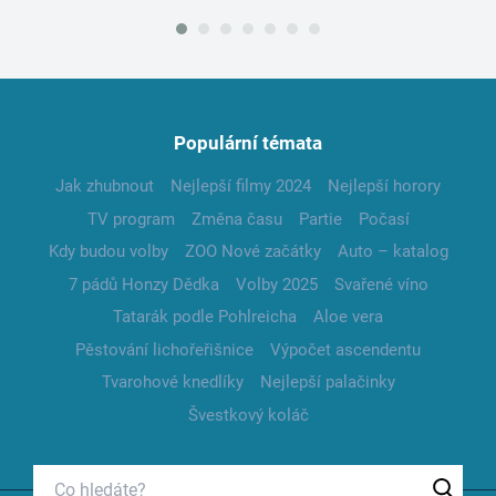
Populární témata
Jak zhubnout
Nejlepší filmy 2024
Nejlepší horory
TV program
Změna času
Partie
Počasí
Kdy budou volby
ZOO Nové začátky
Auto – katalog
7 pádů Honzy Dědka
Volby 2025
Svařené víno
Tatarák podle Pohlreicha
Aloe vera
Pěstování lichořeřišnice
Výpočet ascendentu
Tvarohové knedlíky
Nejlepší palačinky
Švestkový koláč