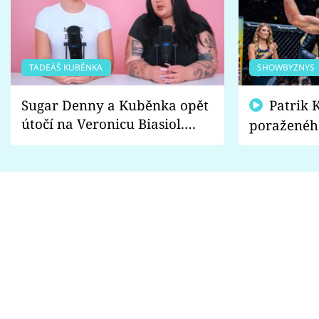
TADEÁŠ KUBĚNKA
SHOWBYZNYS
Sugar Denny a Kuběnka opět
Patrik Kincl se zastal
útočí na Veronicu Biasiol.
poraženéh
Proč je podle nich falešná a
fanoušci n
lže o své nevěře?