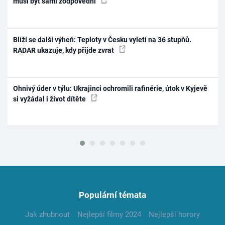
musí být sami zodpovědní
Blíží se další výheň: Teploty v Česku vyletí na 36 stupňů.
RADAR ukazuje, kdy přijde zvrat
Ohnivý úder v týlu: Ukrajinci ochromili rafinérie, útok v Kyjevě
si vyžádal i život dítěte
Populární témata
Jak zhubnout
Nejlepší filmy 2024
Nejlepší horory