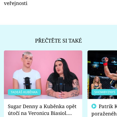
veřejnosti
PŘEČTĚTE SI TAKÉ
TADEÁŠ KUBĚNKA
SHOWBYZNYS
Sugar Denny a Kuběnka opět
Patrik Kincl se zastal
útočí na Veronicu Biasiol.
poraženéh