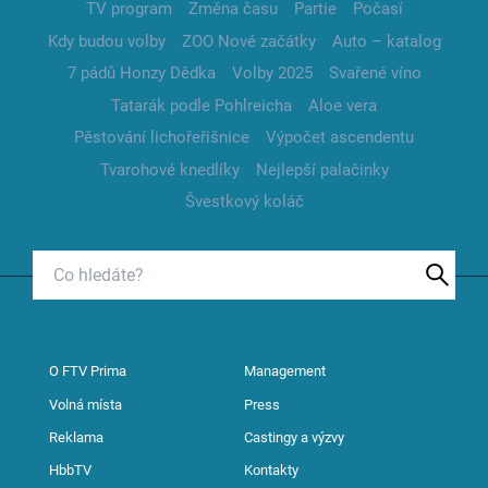
TV program
Změna času
Partie
Počasí
Kdy budou volby
ZOO Nové začátky
Auto – katalog
7 pádů Honzy Dědka
Volby 2025
Svařené víno
Tatarák podle Pohlreicha
Aloe vera
Pěstování lichořeřišnice
Výpočet ascendentu
Tvarohové knedlíky
Nejlepší palačinky
Švestkový koláč
O FTV Prima
Management
Volná místa
Press
Reklama
Castingy a výzvy
HbbTV
Kontakty