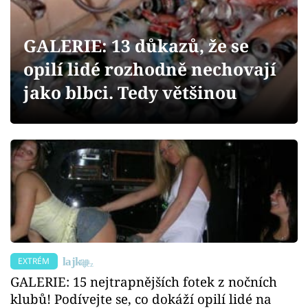
Sex a vztahy
Videa
GALERIE: 13 důkazů, že se
opilí lidé rozhodně nechovají
Sledujte prima+
jako blbci. Tedy většinou
Přihlášení
Sledujte nás
EXTRÉM
GALERIE: 15 nejtrapnějších fotek z nočních
klubů! Podívejte se, co dokáží opilí lidé na