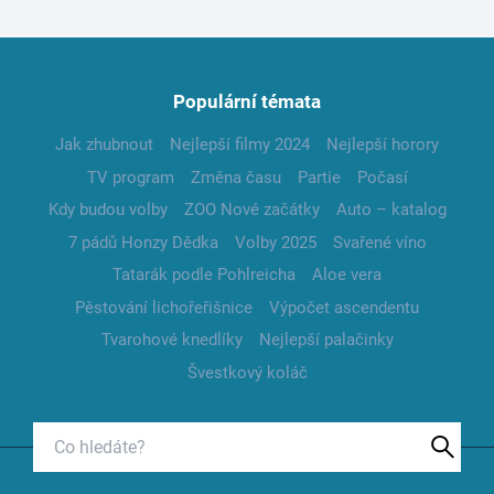
Populární témata
Jak zhubnout
Nejlepší filmy 2024
Nejlepší horory
TV program
Změna času
Partie
Počasí
Kdy budou volby
ZOO Nové začátky
Auto – katalog
7 pádů Honzy Dědka
Volby 2025
Svařené víno
Tatarák podle Pohlreicha
Aloe vera
Pěstování lichořeřišnice
Výpočet ascendentu
Tvarohové knedlíky
Nejlepší palačinky
Švestkový koláč