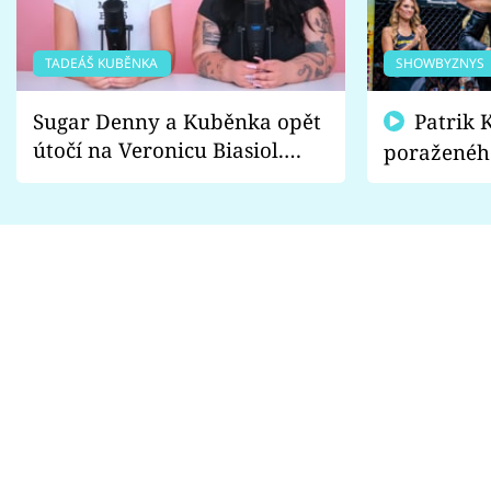
TADEÁŠ KUBĚNKA
SHOWBYZNYS
Sugar Denny a Kuběnka opět
Patrik Kincl se zastal
útočí na Veronicu Biasiol.
poraženéh
Proč je podle nich falešná a
fanoušci n
lže o své nevěře?