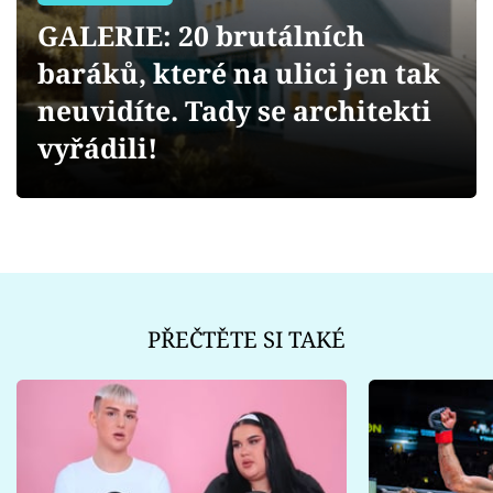
Sex a vztahy
GALERIE: 20 brutálních
Videa
baráků, které na ulici jen tak
neuvidíte. Tady se architekti
Sledujte prima+
vyřádili!
Přihlášení
Sledujte nás
PŘEČTĚTE SI TAKÉ