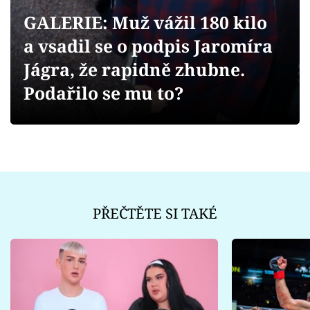
Sex a vztahy
GALERIE: Muž vážil 180 kilo
Videa
a vsadil se o podpis Jaromíra
Jágra, že rapidně zhubne.
Sledujte prima+
Podařilo se mu to?
Přihlášení
Sledujte nás
PŘEČTĚTE SI TAKÉ