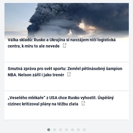
Válka skladů: Rusko a Ukrajina si navzájem ničí logistická
centra, k míru to ale nevede
Smutná zpráva pro svět sportu: Zemřel pětinásobný šampion
NBA. Nelson zářil i jako trenér
„Veselého mlékaře“ z USA chce Rusko vyhostit. Úspěšný
cizinec kritizoval plány na těžbu zlata