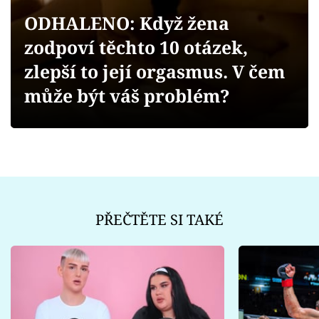
Sex a vztahy
ODHALENO: Když žena
Videa
zodpoví těchto 10 otázek,
zlepší to její orgasmus. V čem
Sledujte prima+
může být váš problém?
Přihlášení
Sledujte nás
PŘEČTĚTE SI TAKÉ