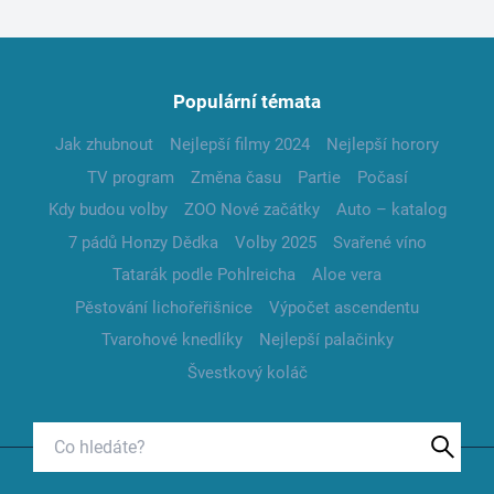
Populární témata
Jak zhubnout
Nejlepší filmy 2024
Nejlepší horory
TV program
Změna času
Partie
Počasí
Kdy budou volby
ZOO Nové začátky
Auto – katalog
7 pádů Honzy Dědka
Volby 2025
Svařené víno
Tatarák podle Pohlreicha
Aloe vera
Pěstování lichořeřišnice
Výpočet ascendentu
Tvarohové knedlíky
Nejlepší palačinky
Švestkový koláč