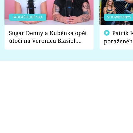
TADEÁŠ KUBĚNKA
SHOWBYZNYS
Sugar Denny a Kuběnka opět
Patrik Kincl se zastal
útočí na Veronicu Biasiol.
poraženéh
Proč je podle nich falešná a
fanoušci n
lže o své nevěře?