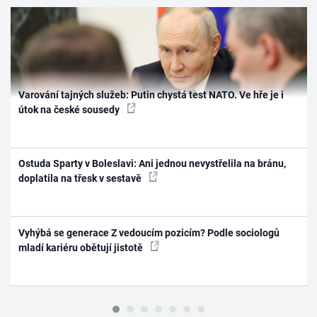
Varování tajných služeb: Putin chystá test NATO. Ve hře je i
útok na české sousedy
Ostuda Sparty v Boleslavi: Ani jednou nevystřelila na bránu,
doplatila na třesk v sestavě
Vyhýbá se generace Z vedoucím pozicím? Podle sociologů
mladí kariéru obětují jistotě