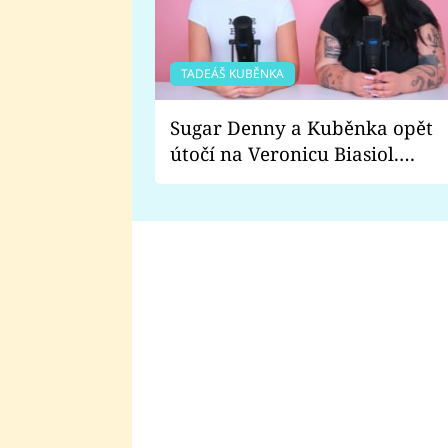
TADEÁŠ KUBĚNKA
Sugar Denny a Kuběnka opět
útočí na Veronicu Biasiol.
Proč je podle nich falešná a
lže o své nevěře?