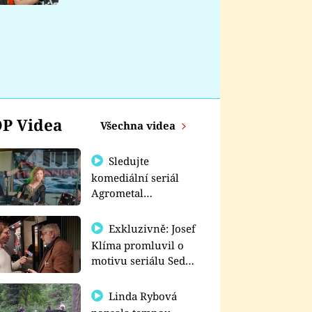
nemá
P Videa
Všechna videa
Sledujte
komediální seriál
Agrometal
exkluzivně na
prima+
Exkluzivně: Josef
Klíma promluvil o
motivu seriálu Sedm
schodů k moci
Linda Rybová