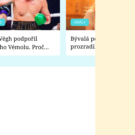
S
VIRÁLY
Bývalá pornoherečka
prozradila, co ji šokova
ho Vémolu. Proč
natáčení Euforie. Vážně
ji zápasit s ním než
bylo drsnější než hanba
 Kinclem?
filmy?