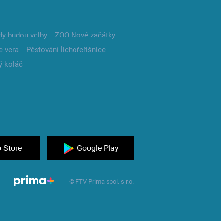
dy budou volby
ZOO Nové začátky
e vera
Pěstování lichořeřišnice
ý koláč
 Store
Google Play
© FTV Prima spol. s r.o.