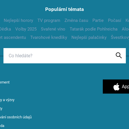
Populární témata
Nejlepší horory
TV program
Změna času
Partie
Počasí
K
Dědka
Volby 2025
Svařené víno
Tatarák podle Pohlreicha
Alo
t ascendentu
Tvarohové knedlíky
Nejlepší palačinky
Švestkov
ement
App
y a výzvy
ty
vání osobních údajů
ěda