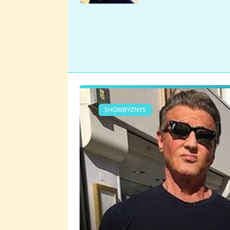
se v Plzni stalo
SHOWBYZNYS