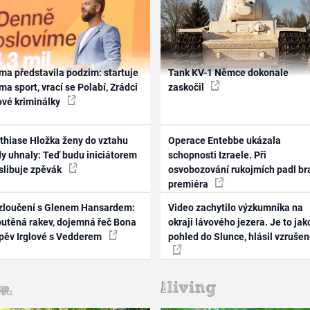
ma představila podzim: startuje
Tank KV-1 Němce dokonale
ma sport, vrací se Polabí, Zrádci
zaskočil
ové kriminálky
thiase Hložka ženy do vztahu
Operace Entebbe ukázala
dy uhnaly: Teď budu iniciátorem
schopnosti Izraele. Při
 slibuje zpěvák
osvobozování rukojmích padl br
premiéra
zloučení s Glenem Hansardem:
Video zachytilo výzkumníka na
outěná rakev, dojemná řeč Bona
okraji lávového jezera. Je to jak
zpěv Irglové s Vedderem
pohled do Slunce, hlásil vzruše