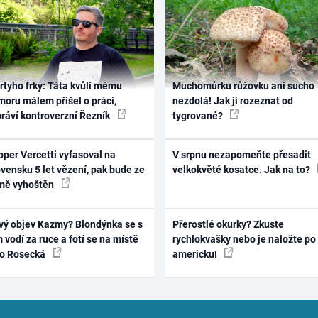
rtyho frky: Táta kvůli mému
Muchomůrku růžovku ani sucho
oru málem přišel o práci,
nezdolá! Jak ji rozeznat od
práví kontroverzní Řezník
tygrované?
per Vercetti vyfasoval na
V srpnu nezapomeňte přesadit
vensku 5 let vězení, pak bude ze
velkokvěté kosatce. Jak na to?
mě vyhoštěn
vý objev Kazmy? Blondýnka se s
Přerostlé okurky? Zkuste
 vodí za ruce a fotí se na místě
rychlokvašky nebo je naložte po
ko Rosecká
americku!