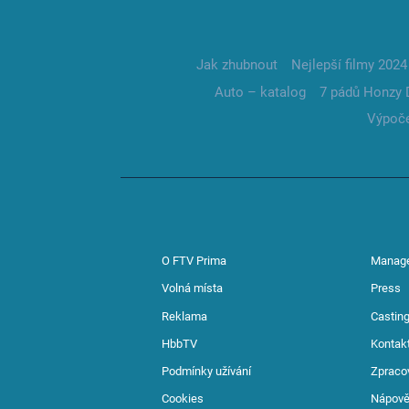
Jak zhubnout
Nejlepší filmy 2024
Auto – katalog
7 pádů Honzy 
Výpoče
O FTV Prima
Manag
Volná místa
Press
Reklama
Casting
HbbTV
Kontak
Podmínky užívání
Zpraco
Cookies
Nápov