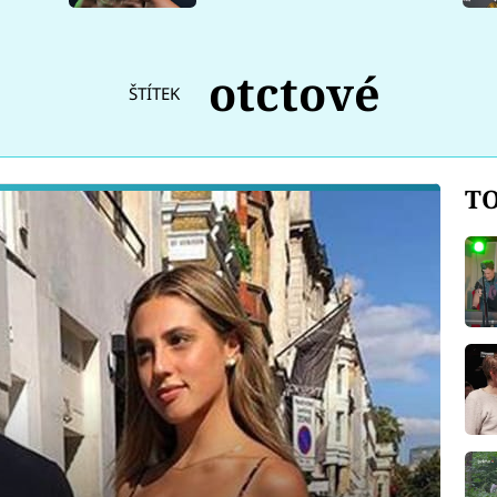
otctové
ŠTÍTEK
TO