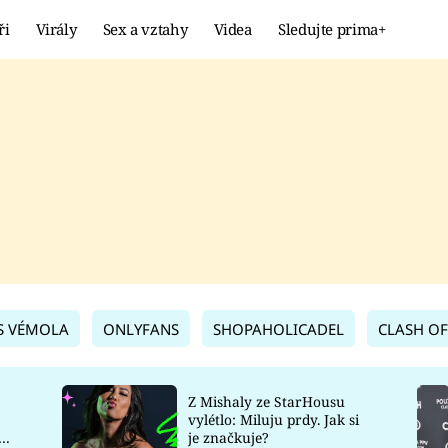
ři
Virály
Sex a vztahy
Videa
Sledujte prima+
Showbyznys
Extrém
VIRÁLY
KURIOZITY
VIDEA
KVÍZY
S VÉMOLA
ONLYFANS
SHOPAHOLICADEL
CLASH OF
Z Mishaly ze StarHousu
vylétlo: Miluju prdy. Jak si
co
je značkuje?