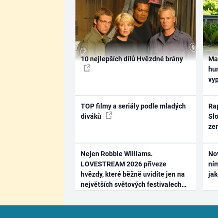
10 nejlepších dílů Hvězdné brány
Ma
hum
vy
TOP filmy a seriály podle mladých
Rap
diváků
Slo
ze
Nejen Robbie Williams.
No
LOVESTREAM 2026 přiveze
ním
hvězdy, které běžně uvidíte jen na
ja
největších světových festivalech