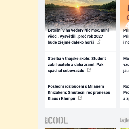
Letošní vlna veder? Nic moc, míní
Pri
vědci. Vysvětlili, proč rok 2027
Pri
bude zřejmě daleko horší
i n
Střelba v thajské škole: Student
Ma
zabil učitele a další zranil. Pak
vž
spáchal sebevraždu
já,
Poslední rozloučení s Milanem
Ro
Knížákem: Smuteční řec pronesou
Pr
Klaus i Klempíř
a 