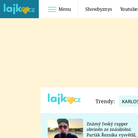
Menu
Showbyznys
Youtube
Youtuberky
Youtubeři
SHOPAHOLICADEL
FATTYPILLOW
ANNA ŠULC
FREESCOOT
SUGAR DENNY
ADAM KAJUMI
LADUŠKA
TADEÁŠ KUBĚNKA
DOMINIKA
DATEL
Trendy:
KARLO
MYSLIVCOVÁ
Známý český rapper
obviněn ze znásilnění:
Parťák Řezníka vysvětlil, 