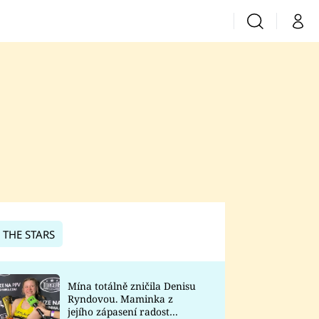
Vyhledávání
Můj 
Prima+
CNN Prima News
Prima Fresh
Prima Living
Prima Zoom
 THE STARS
Prima Lajk
Mína totálně zničila Denisu
Ryndovou. Maminka z
Sledujte nás
jejího zápasení radost