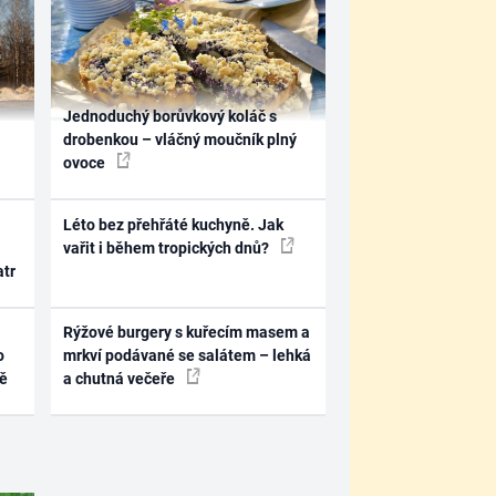
Jednoduchý borůvkový koláč s
drobenkou – vláčný moučník plný
ovoce
Léto bez přehřáté kuchyně. Jak
vařit i během tropických dnů?
atr
Rýžové burgery s kuřecím masem a
o
mrkví podávané se salátem – lehká
ně
a chutná večeře