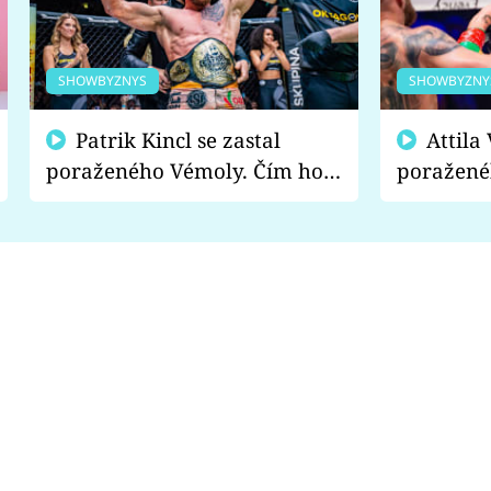
SHOWBYZNYS
SHOWBYZNY
Patrik Kincl se zastal
Attila Végh podpořil
poraženého Vémoly. Čím ho
poražené
fanoušci naštvali?
chce radě
s vítězem