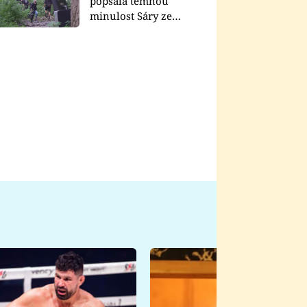
popsala temnou
minulost Sáry ze
seriálu Zákony vlka