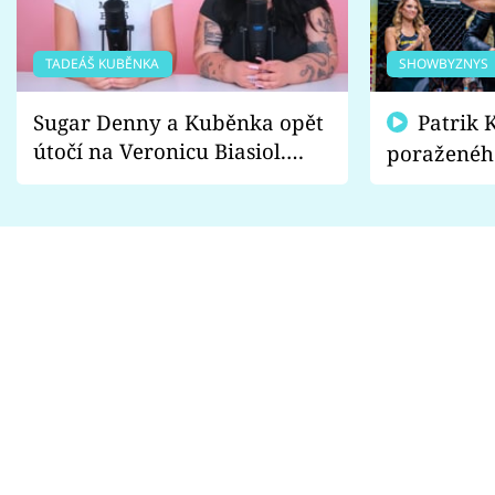
TADEÁŠ KUBĚNKA
SHOWBYZNYS
Sugar Denny a Kuběnka opět
Patrik Kincl se zastal
útočí na Veronicu Biasiol.
poraženéh
Proč je podle nich falešná a
fanoušci n
lže o své nevěře?