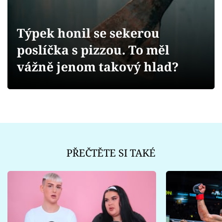
Sex a vztahy
Videa
Týpek honil se sekerou
poslíčka s pizzou. To měl
Sledujte prima+
vážně jenom takový hlad?
Přihlášení
Sledujte nás
PŘEČTĚTE SI TAKÉ