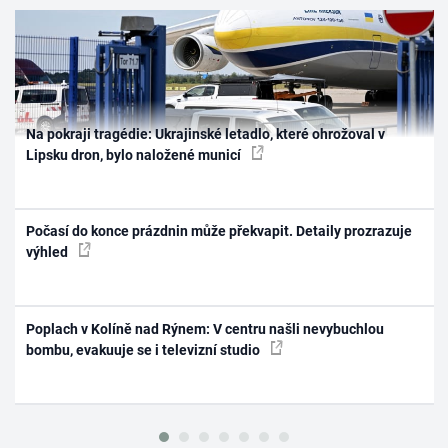
Na pokraji tragédie: Ukrajinské letadlo, které ohrožoval v
Lipsku dron, bylo naložené municí
Počasí do konce prázdnin může překvapit. Detaily prozrazuje
výhled
Poplach v Kolíně nad Rýnem: V centru našli nevybuchlou
bombu, evakuuje se i televizní studio