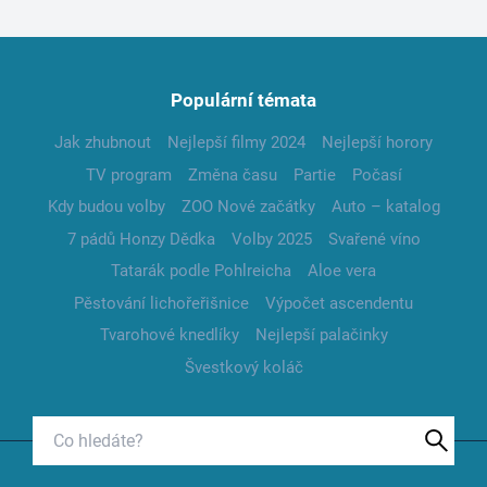
Populární témata
Jak zhubnout
Nejlepší filmy 2024
Nejlepší horory
TV program
Změna času
Partie
Počasí
Kdy budou volby
ZOO Nové začátky
Auto – katalog
7 pádů Honzy Dědka
Volby 2025
Svařené víno
Tatarák podle Pohlreicha
Aloe vera
Pěstování lichořeřišnice
Výpočet ascendentu
Tvarohové knedlíky
Nejlepší palačinky
Švestkový koláč