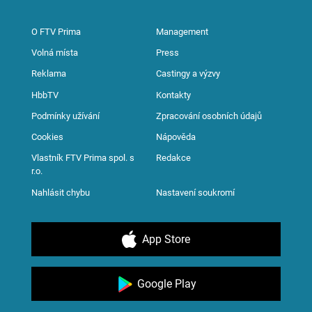
O FTV Prima
Management
Volná místa
Press
Reklama
Castingy a výzvy
HbbTV
Kontakty
Podmínky užívání
Zpracování osobních údajů
Cookies
Nápověda
Vlastník FTV Prima spol. s
Redakce
r.o.
Nahlásit chybu
Nastavení soukromí
App Store
Google Play