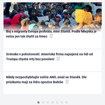
Boj s migranty Evropa prohrála, míní Stoniš. Podle Mlejnka je
nelze jen tak chytit za límec
Grónsko v pohotovosti: Americká firma napojená na lidi od
Trumpa chystá vrty bez povolení
Nikdy nezpochybňujte voliče ANO, smál se Staněk. Dle
průzkumu mají za lídra opozice Babiše