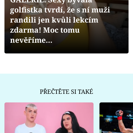
Sex a vztahy
golfistka tvrdí, že s ní muži
Videa
randili jen kvůli lekcím
zdarma! Moc tomu
Sledujte prima+
nevěříme…
Přihlášení
Sledujte nás
PŘEČTĚTE SI TAKÉ