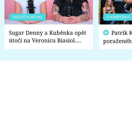
TADEÁŠ KUBĚNKA
SHOWBYZNYS
Sugar Denny a Kuběnka opět
Patrik Kincl se zastal
útočí na Veronicu Biasiol.
poraženéh
Proč je podle nich falešná a
fanoušci n
lže o své nevěře?