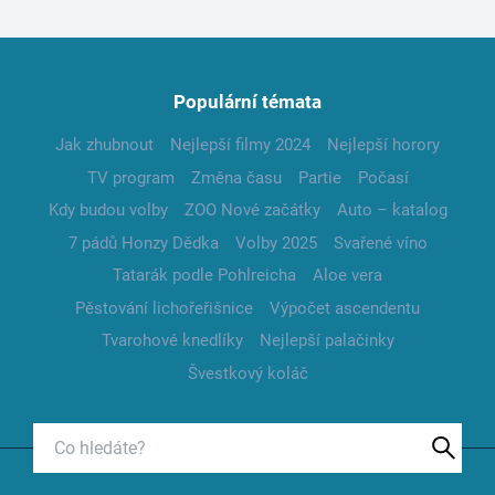
Populární témata
Jak zhubnout
Nejlepší filmy 2024
Nejlepší horory
TV program
Změna času
Partie
Počasí
Kdy budou volby
ZOO Nové začátky
Auto – katalog
7 pádů Honzy Dědka
Volby 2025
Svařené víno
Tatarák podle Pohlreicha
Aloe vera
Pěstování lichořeřišnice
Výpočet ascendentu
Tvarohové knedlíky
Nejlepší palačinky
Švestkový koláč