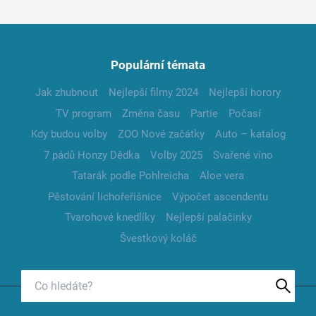
Populární témata
Jak zhubnout
Nejlepší filmy 2024
Nejlepší horory
TV program
Změna času
Partie
Počasí
Kdy budou volby
ZOO Nové začátky
Auto – katalog
7 pádů Honzy Dědka
Volby 2025
Svařené víno
Tatarák podle Pohlreicha
Aloe vera
Pěstování lichořeřišnice
Výpočet ascendentu
Tvarohové knedlíky
Nejlepší palačinky
Švestkový koláč