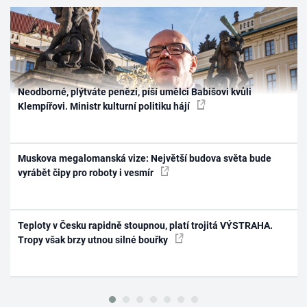
Neodborné, plýtváte penězi, píší umělci Babišovi kvůli
Klempířovi. Ministr kulturní politiku hájí
Muskova megalomanská vize: Největší budova světa bude
vyrábět čipy pro roboty i vesmír
Teploty v Česku rapidně stoupnou, platí trojitá VÝSTRAHA.
Tropy však brzy utnou silné bouřky