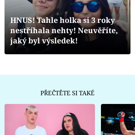
Sex a vztahy
Videa
HNUS! Tahle holka si 3 roky
nestříhala nehty! Neuvěříte,
Sledujte prima+
jaký byl výsledek!
Přihlášení
Sledujte nás
PŘEČTĚTE SI TAKÉ