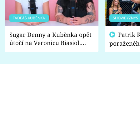
TADEÁŠ KUBĚNKA
SHOWBYZNYS
Sugar Denny a Kuběnka opět
Patrik Kincl se zastal
útočí na Veronicu Biasiol.
poraženéh
Proč je podle nich falešná a
fanoušci n
lže o své nevěře?