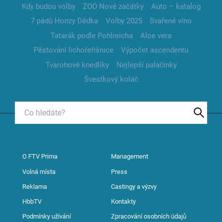
Kdy budou volby
ZOO Nové začátky
Auto – katalog
7 pádů Honzy Dědka
Volby 2025
Svařené víno
Tatarák podle Pohlreicha
Aloe vera
Pěstování lichořeřišnice
Výpočet ascendentu
Tvarohové knedlíky
Nejlepší palačinky
Švestkový koláč
O FTV Prima
Management
Volná místa
Press
Reklama
Castingy a výzvy
HbbTV
Kontakty
Podmínky užívání
Zpracování osobních údajů