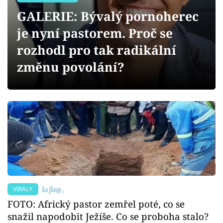
Sex a vztahy
GALERIE: Bývalý pornoherec
Videa
je nyní pastorem. Proč se
rozhodl pro tak radikální
Sledujte prima+
změnu povolání?
Přihlášení
Sledujte nás
VIRÁLY
FOTO: Africký pastor zemřel poté, co se
snažil napodobit Ježíše. Co se proboha stalo?