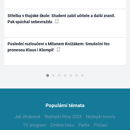
Střelba v thajské škole: Student zabil učitele a další zranil.
Pak spáchal sebevraždu
Poslední rozloučení s Milanem Knížákem: Smuteční řec
pronesou Klaus i Klempíř
Populární témata
Jak zhubnout
Nejlepší filmy 2024
Nejlepší horory
TV program
Změna času
Partie
Počasí