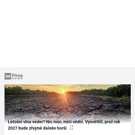
Letošní vlna veder? Nic moc, míní vědci. Vysvětlili, proč rok
2027 bude zřejmě daleko horší