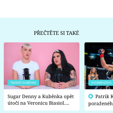
PŘEČTĚTE SI TAKÉ
TADEÁŠ KUBĚNKA
SHOWBYZNYS
Sugar Denny a Kuběnka opět
Patrik Kincl se zastal
útočí na Veronicu Biasiol.
poraženéh
Proč je podle nich falešná a
fanoušci n