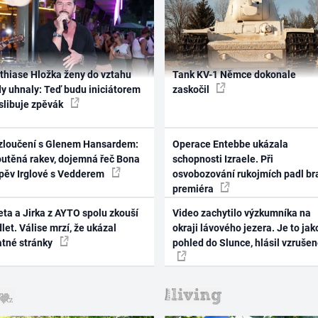
thiase Hložka ženy do vztahu
Tank KV-1 Němce dokonale
dy uhnaly: Teď budu iniciátorem
zaskočil
 slibuje zpěvák
zloučení s Glenem Hansardem:
Operace Entebbe ukázala
outěná rakev, dojemná řeč Bona
schopnosti Izraele. Při
zpěv Irglové s Vedderem
osvobozování rukojmích padl br
premiéra
ta a Jirka z AYTO spolu zkouší
Video zachytilo výzkumníka na
let. Válise mrzí, že ukázal
okraji lávového jezera. Je to jak
atné stránky
pohled do Slunce, hlásil vzruše