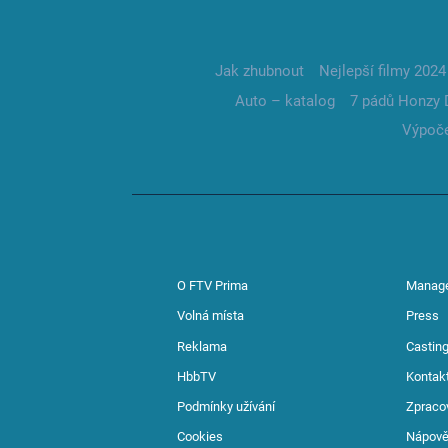
Jak zhubnout
Nejlepší filmy 2024
Auto – katalog
7 pádů Honzy 
Výpoče
O FTV Prima
Manag
Volná místa
Press
Reklama
Casting
HbbTV
Kontak
Podmínky užívání
Zpraco
Cookies
Nápov