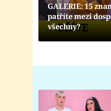
GALERIE: 15 znam
patříte mezi dospě
všechny?