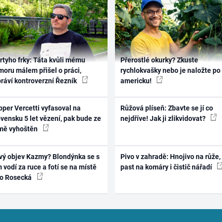
rtyho frky: Táta kvůli mému
Přerostlé okurky? Zkuste
oru málem přišel o práci,
rychlokvašky nebo je naložte po
práví kontroverzní Řezník
americku!
per Vercetti vyfasoval na
Růžová plíseň: Zbavte se jí co
vensku 5 let vězení, pak bude ze
nejdříve! Jak ji zlikvidovat?
mě vyhoštěn
vý objev Kazmy? Blondýnka se s
Pivo v zahradě: Hnojivo na růže,
 vodí za ruce a fotí se na místě
past na komáry i čistič nářadí
ko Rosecká