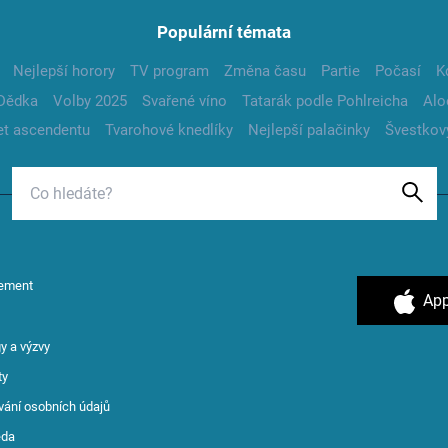
Populární témata
Nejlepší horory
TV program
Změna času
Partie
Počasí
K
Dědka
Volby 2025
Svařené víno
Tatarák podle Pohlreicha
Alo
t ascendentu
Tvarohové knedlíky
Nejlepší palačinky
Švestkov
ement
App
y a výzvy
ty
vání osobních údajů
ěda