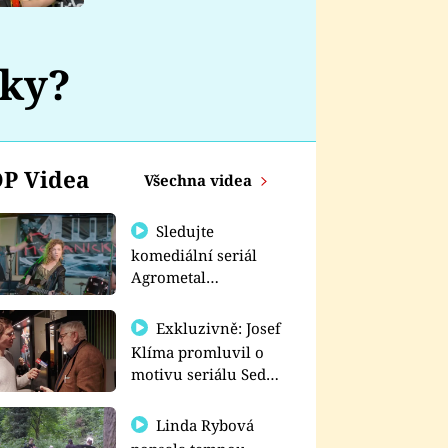
nemá
áky?
P Videa
Všechna videa
Sledujte
komediální seriál
Agrometal
exkluzivně na
prima+
Exkluzivně: Josef
Klíma promluvil o
motivu seriálu Sedm
schodů k moci
Linda Rybová