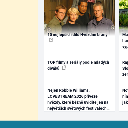
10 nejlepších dílů Hvězdné brány
Ma
hum
vy
TOP filmy a seriály podle mladých
Rap
diváků
Slo
ze
Nejen Robbie Williams.
No
LOVESTREAM 2026 přiveze
ním
hvězdy, které běžně uvidíte jen na
ja
největších světových festivalech