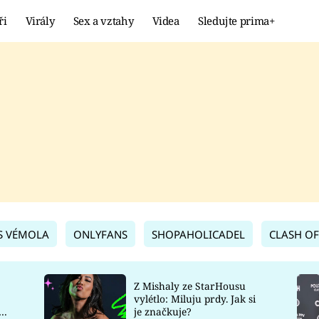
ři
Virály
Sex a vztahy
Videa
Sledujte prima+
Showbyznys
Extrém
VIRÁLY
KURIOZITY
VIDEA
KVÍZY
S VÉMOLA
ONLYFANS
SHOPAHOLICADEL
CLASH OF
Z Mishaly ze StarHousu
vylétlo: Miluju prdy. Jak si
co
je značkuje?