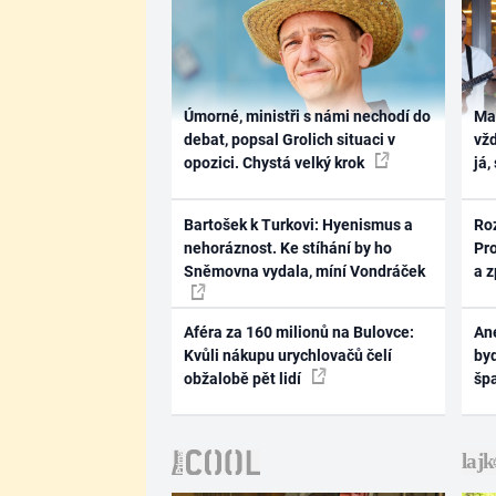
Úmorné, ministři s námi nechodí do
Ma
debat, popsal Grolich situaci v
vž
opozici. Chystá velký krok
já,
Bartošek k Turkovi: Hyenismus a
Ro
nehoráznost. Ke stíhání by ho
Pr
Sněmovna vydala, míní Vondráček
a 
Aféra za 160 milionů na Bulovce:
Ane
Kvůli nákupu urychlovačů čelí
byd
obžalobě pět lidí
šp