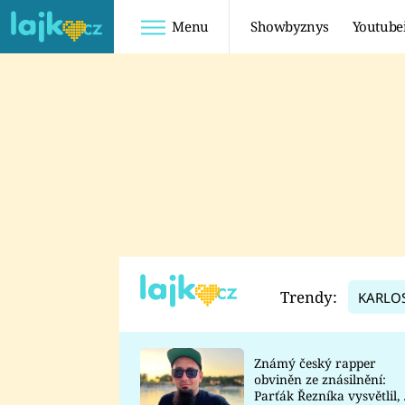
Menu
Showbyznys
Youtube
Youtuberky
Youtubeři
SHOPAHOLICADEL
FATTYPILLOW
ANNA ŠULC
FREESCOOT
SUGAR DENNY
ADAM KAJUMI
LADUŠKA
TADEÁŠ KUBĚNKA
DOMINIKA
DATEL
Trendy:
KARLO
MYSLIVCOVÁ
Známý český rapper
obviněn ze znásilnění:
Parťák Řezníka vysvětlil, 