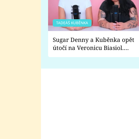
TADEÁŠ KUBĚNKA
Sugar Denny a Kuběnka opět
útočí na Veronicu Biasiol.
Proč je podle nich falešná a
lže o své nevěře?