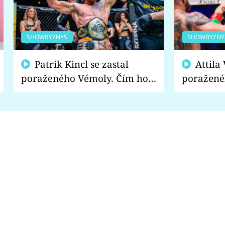
SHOWBYZNYS
SHOWBYZNY
Patrik Kincl se zastal
Attila Végh podpořil
poraženého Vémoly. Čím ho
poražené
fanoušci naštvali?
chce radě
s vítězem