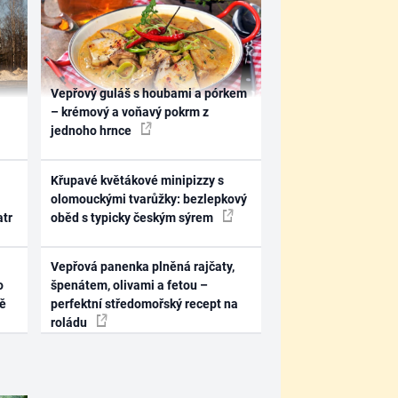
Vepřový guláš s houbami a pórkem
– krémový a voňavý pokrm z
jednoho hrnce
Křupavé květákové minipizzy s
olomouckými tvarůžky: bezlepkový
atr
oběd s typicky českým sýrem
Vepřová panenka plněná rajčaty,
o
špenátem, olivami a fetou –
ně
perfektní středomořský recept na
roládu