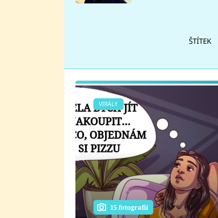
se v Plzni stalo
ŠTÍTEK
VIRÁLY
15 fotografií