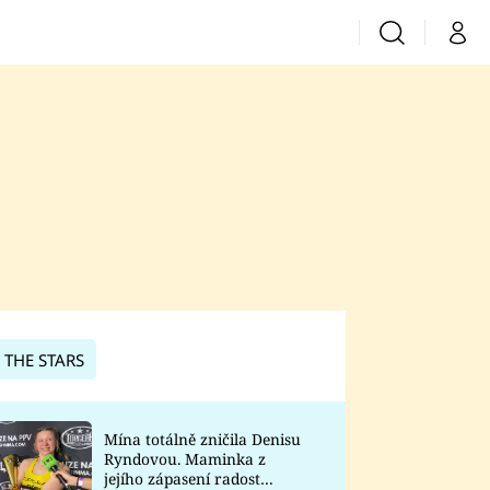
Vyhledávání
Můj 
Prima+
CNN Prima News
Prima Fresh
Prima Living
Prima Zoom
 THE STARS
Prima Lajk
Mína totálně zničila Denisu
Ryndovou. Maminka z
Sledujte nás
jejího zápasení radost