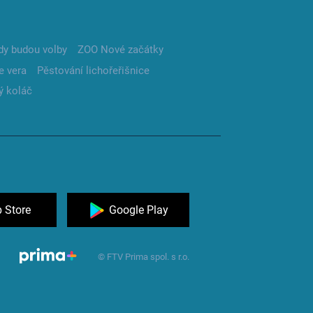
dy budou volby
ZOO Nové začátky
e vera
Pěstování lichořeřišnice
ý koláč
 Store
Google Play
© FTV Prima spol. s r.o.