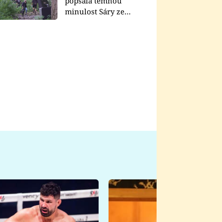
popsala temnou
minulost Sáry ze
seriálu Zákony vlka