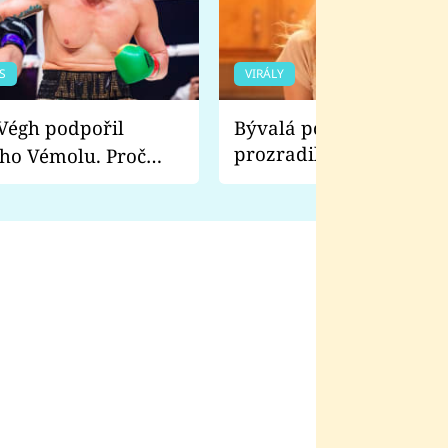
S
VIRÁLY
Bývalá pornoherečka
prozradila, co ji šokova
ho Vémolu. Proč
natáčení Euforie. Vážně
ji zápasit s ním než
bylo drsnější než hanba
 Kinclem?
filmy?