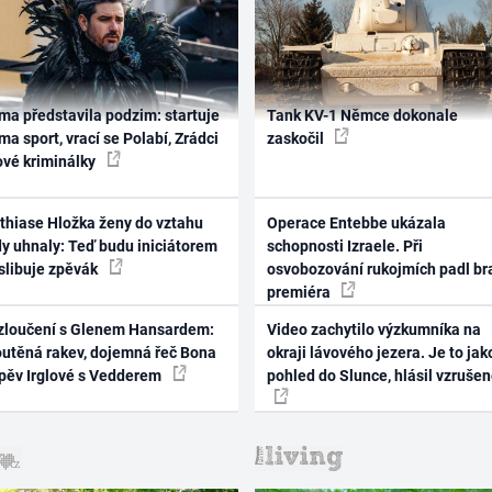
ma představila podzim: startuje
Tank KV-1 Němce dokonale
ma sport, vrací se Polabí, Zrádci
zaskočil
ové kriminálky
thiase Hložka ženy do vztahu
Operace Entebbe ukázala
dy uhnaly: Teď budu iniciátorem
schopnosti Izraele. Při
 slibuje zpěvák
osvobozování rukojmích padl br
premiéra
zloučení s Glenem Hansardem:
Video zachytilo výzkumníka na
outěná rakev, dojemná řeč Bona
okraji lávového jezera. Je to jak
zpěv Irglové s Vedderem
pohled do Slunce, hlásil vzruše