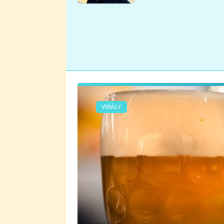
se v Plzni stalo
VIRÁLY