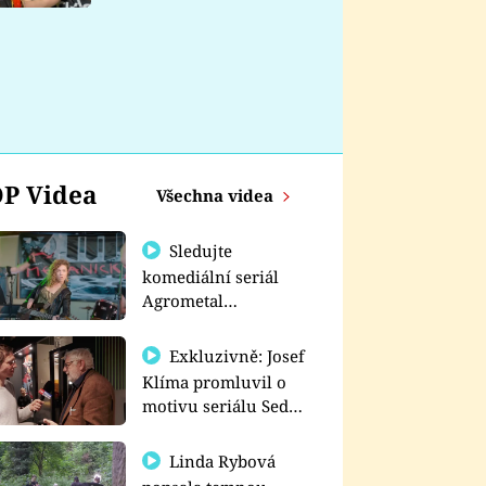
nemá
P Videa
Všechna videa
Sledujte
komediální seriál
Agrometal
exkluzivně na
prima+
Exkluzivně: Josef
Klíma promluvil o
motivu seriálu Sedm
schodů k moci
Linda Rybová