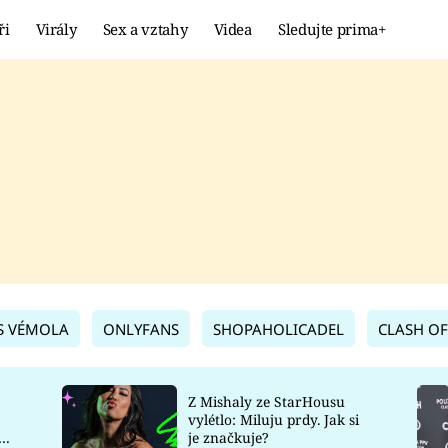
ři
Virály
Sex a vztahy
Videa
Sledujte prima+
Showbyznys
Extrém
VIRÁLY
KURIOZITY
VIDEA
KVÍZY
S VÉMOLA
ONLYFANS
SHOPAHOLICADEL
CLASH OF
Z Mishaly ze StarHousu
vylétlo: Miluju prdy. Jak si
co
je značkuje?