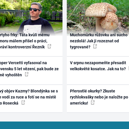
rtyho frky: Táta kvůli mému
Muchomůrku růžovku ani sucho
oru málem přišel o práci,
nezdolá! Jak ji rozeznat od
práví kontroverzní Řezník
tygrované?
per Vercetti vyfasoval na
V srpnu nezapomeňte přesadit
vensku 5 let vězení, pak bude ze
velkokvěté kosatce. Jak na to?
mě vyhoštěn
vý objev Kazmy? Blondýnka se s
Přerostlé okurky? Zkuste
 vodí za ruce a fotí se na místě
rychlokvašky nebo je naložte po
ko Rosecká
americku!