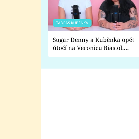
TADEÁŠ KUBĚNKA
Sugar Denny a Kuběnka opět
útočí na Veronicu Biasiol.
Proč je podle nich falešná a
lže o své nevěře?