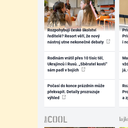
Rozpohybují české školství
Pri
ředitelé? Resort věří, že nový
Pri
nástroj utne nekonečné debaty
i n
Rodinám vrátil přes 10 tisíc těl,
Ma
Ukrajinců i Rusů. „Sběratel kostí“
vž
sám padl v bojích
já,
Počasí do konce prázdnin může
Ro
překvapit. Detaily prozrazuje
Pr
výhled
a 