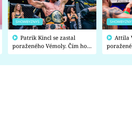
SHOWBYZNYS
SHOWBYZNY
Patrik Kincl se zastal
Attila Végh podpořil
poraženého Vémoly. Čím ho
poražené
fanoušci naštvali?
chce radě
s vítězem