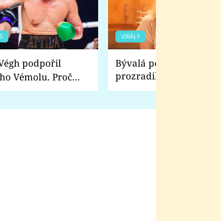
S
VIRÁLY
Bývalá pornoherečka
prozradila, co ji šokova
ho Vémolu. Proč
natáčení Euforie. Vážně
ji zápasit s ním než
bylo drsnější než hanba
 Kinclem?
filmy?