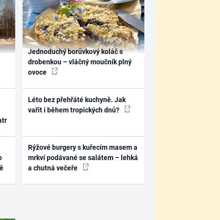
Jednoduchý borůvkový koláč s
drobenkou – vláčný moučník plný
ovoce
Léto bez přehřáté kuchyně. Jak
vařit i během tropických dnů?
atr
Rýžové burgery s kuřecím masem a
o
mrkví podávané se salátem – lehká
ně
a chutná večeře