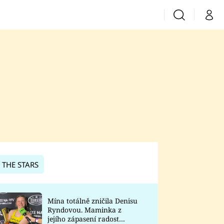
Vyhledávání
Můj 
Prima+
CNN Prima News
Prima Fresh
Prima Living
Prima Zoom
 THE STARS
Prima Lajk
Mína totálně zničila Denisu
Ryndovou. Maminka z
Sledujte nás
jejího zápasení radost