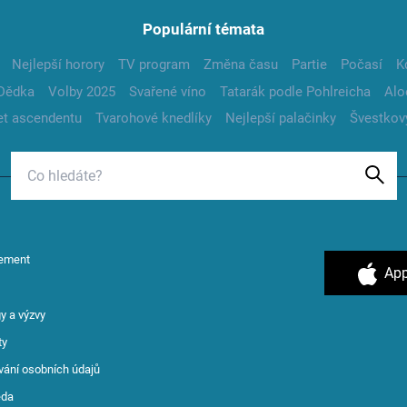
Populární témata
Nejlepší horory
TV program
Změna času
Partie
Počasí
K
Dědka
Volby 2025
Svařené víno
Tatarák podle Pohlreicha
Alo
t ascendentu
Tvarohové knedlíky
Nejlepší palačinky
Švestkov
ement
App
y a výzvy
ty
vání osobních údajů
ěda