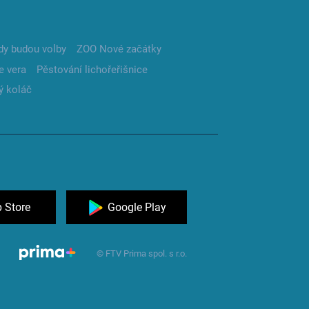
dy budou volby
ZOO Nové začátky
e vera
Pěstování lichořeřišnice
ý koláč
 Store
Google Play
© FTV Prima spol. s r.o.