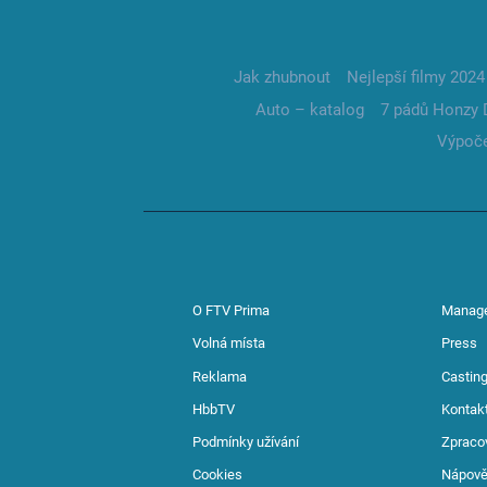
Jak zhubnout
Nejlepší filmy 2024
Auto – katalog
7 pádů Honzy 
Výpoče
O FTV Prima
Manag
Volná místa
Press
Reklama
Casting
HbbTV
Kontak
Podmínky užívání
Zpraco
Cookies
Nápov