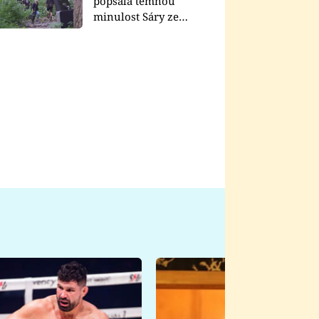
popsala temnou
minulost Sáry ze
seriálu Zákony vlka