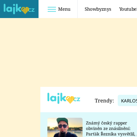
Menu
Showbyznys
Youtube
Youtuberky
Youtubeři
SHOPAHOLICADEL
FATTYPILLOW
ANNA ŠULC
FREESCOOT
SUGAR DENNY
ADAM KAJUMI
LADUŠKA
TADEÁŠ KUBĚNKA
DOMINIKA
DATEL
Trendy:
KARLO
MYSLIVCOVÁ
Známý český rapper
obviněn ze znásilnění:
Parťák Řezníka vysvětlil, 