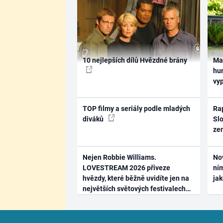
10 nejlepších dílů Hvězdné brány
Ma
hum
vy
TOP filmy a seriály podle mladých
Rap
diváků
Slo
ze
Nejen Robbie Williams.
No
LOVESTREAM 2026 přiveze
ním
hvězdy, které běžně uvidíte jen na
ja
největších světových festivalech