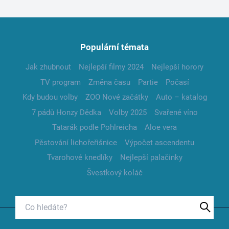
Populární témata
Jak zhubnout
Nejlepší filmy 2024
Nejlepší horory
TV program
Změna času
Partie
Počasí
Kdy budou volby
ZOO Nové začátky
Auto – katalog
7 pádů Honzy Dědka
Volby 2025
Svařené víno
Tatarák podle Pohlreicha
Aloe vera
Pěstování lichořeřišnice
Výpočet ascendentu
Tvarohové knedlíky
Nejlepší palačinky
Švestkový koláč