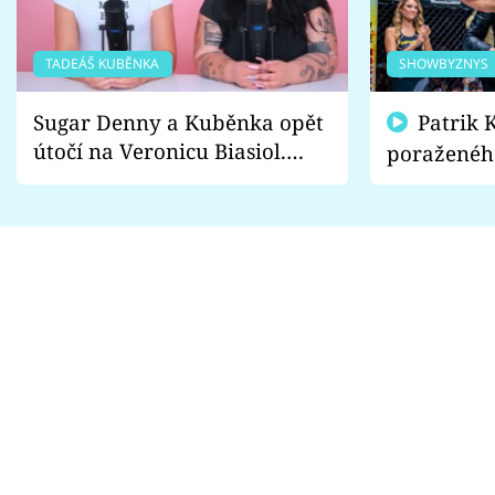
TADEÁŠ KUBĚNKA
SHOWBYZNYS
Sugar Denny a Kuběnka opět
Patrik Kincl se zastal
útočí na Veronicu Biasiol.
poraženéh
Proč je podle nich falešná a
fanoušci n
lže o své nevěře?