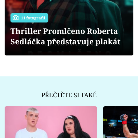
Sex a vztahy
Videa
11 fotografií
Thriller Promlčeno Roberta
Sledujte prima+
Sedláčka představuje plakát
Přihlášení
Sledujte nás
PŘEČTĚTE SI TAKÉ