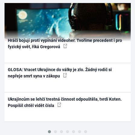
Hráči bojují proti vypínání videoher. Tvoříme precedent i pro
fyzický svět, říká Gregorová
GLOSA: Vracet Ukrajince do války je zlo. Žádný rodič si
nepřeje smrt syna v zákopu
Ukrajincům se lehčí trestná činnost odpouštěla, tvrdí Koten.
Pospíšil chtěl vidět čísla