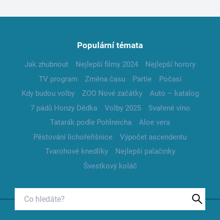
Populární témata
Jak zhubnout
Nejlepší filmy 2024
Nejlepší horory
TV program
Změna času
Partie
Počasí
Kdy budou volby
ZOO Nové začátky
Auto – katalog
7 pádů Honzy Dědka
Volby 2025
Svařené víno
Tatarák podle Pohlreicha
Aloe vera
Pěstování lichořeřišnice
Výpočet ascendentu
Tvarohové knedlíky
Nejlepší palačinky
Švestkový koláč