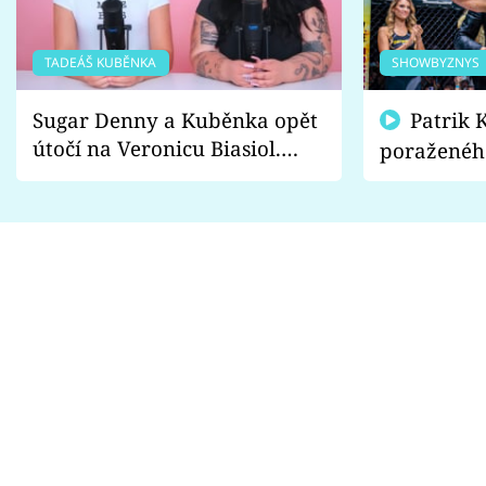
TADEÁŠ KUBĚNKA
SHOWBYZNYS
Sugar Denny a Kuběnka opět
Patrik Kincl se zastal
útočí na Veronicu Biasiol.
poraženéh
Proč je podle nich falešná a
fanoušci n
lže o své nevěře?