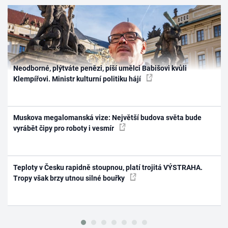
Neodborné, plýtváte penězi, píší umělci Babišovi kvůli
Klempířovi. Ministr kulturní politiku hájí
Muskova megalomanská vize: Největší budova světa bude
vyrábět čipy pro roboty i vesmír
Teploty v Česku rapidně stoupnou, platí trojitá VÝSTRAHA.
Tropy však brzy utnou silné bouřky