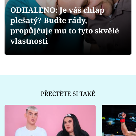
Sex a vztahy
ODHALENO: Je váš chlap
Videa
plešatý? Buďte rády,
propůjčuje mu to tyto skvělé
Sledujte prima+
vlastnosti
Přihlášení
Sledujte nás
PŘEČTĚTE SI TAKÉ