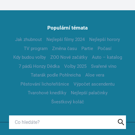
Populární témata
Jak zhubnout
Nejlepší filmy 2024
Nejlepší horory
TV program
Změna času
Partie
Počasí
Kdy budou volby
ZOO Nové začátky
Auto – katalog
7 pádů Honzy Dědka
Volby 2025
Svařené víno
Tatarák podle Pohlreicha
Aloe vera
Pěstování lichořeřišnice
Výpočet ascendentu
Tvarohové knedlíky
Nejlepší palačinky
Švestkový koláč