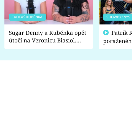
TADEÁŠ KUBĚNKA
SHOWBYZNYS
Sugar Denny a Kuběnka opět
Patrik Kincl se zastal
útočí na Veronicu Biasiol.
poraženéh
Proč je podle nich falešná a
fanoušci n
lže o své nevěře?