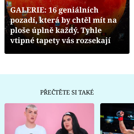
Sex a vztahy
GALERIE: 16 geniálních
Videa
pozadí, která by chtěl mít na
ploše úplně každý. Tyhle
Sledujte prima+
vtipné tapety vás rozsekají
Přihlášení
Sledujte nás
PŘEČTĚTE SI TAKÉ